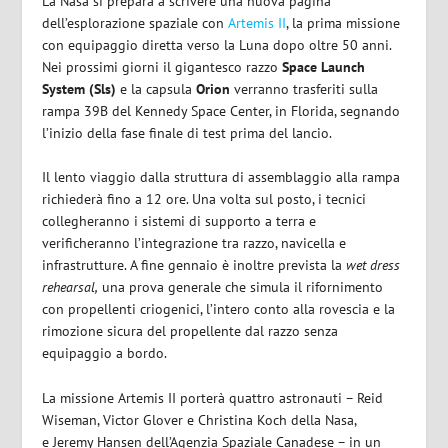
La Nasa si prepara a scrivere una nuova pagina
dell’esplorazione spaziale con
Artemis II
, la prima missione
con equipaggio diretta verso la Luna dopo oltre 50 anni.
Nei prossimi giorni il gigantesco razzo
Space Launch
System (Sls)
e la capsula
Orion
verranno trasferiti sulla
rampa 39B del Kennedy Space Center, in Florida, segnando
l’inizio della fase finale di test prima del lancio.
Il lento viaggio dalla struttura di assemblaggio alla rampa
richiederà fino a 12 ore. Una volta sul posto, i tecnici
collegheranno i sistemi di supporto a terra e
verificheranno l’integrazione tra razzo, navicella e
infrastrutture. A fine gennaio è inoltre prevista la
wet dress
rehearsal,
una prova generale che simula il rifornimento
con propellenti criogenici, l’intero conto alla rovescia e la
rimozione sicura del propellente dal razzo senza
equipaggio a bordo.
La missione Artemis II porterà quattro astronauti – Reid
Wiseman, Victor Glover e Christina Koch della Nasa,
e Jeremy Hansen dell’Agenzia Spaziale Canadese – in un