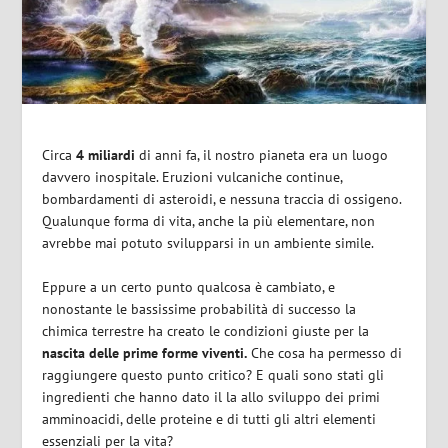
Circa
4 miliardi
di anni fa, il nostro pianeta era un luogo
davvero inospitale. Eruzioni vulcaniche continue,
bombardamenti di asteroidi, e nessuna traccia di ossigeno.
Qualunque forma di vita, anche la più elementare, non
avrebbe mai potuto svilupparsi in un ambiente simile.
Eppure a un certo punto qualcosa è cambiato, e
nonostante le bassissime probabilità di successo la
chimica terrestre ha creato le condizioni giuste per la
nascita delle prime forme viventi.
Che cosa ha permesso di
raggiungere questo punto critico? E quali sono stati gli
ingredienti che hanno dato il la allo sviluppo dei primi
amminoacidi, delle proteine e di tutti gli altri elementi
essenziali per la vita?