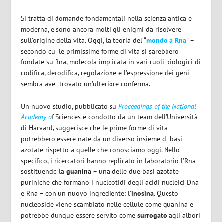
Si tratta di domande fondamentali nella scienza antica e
moderna, e sono ancora molti gli enigmi da risolvere
sull’origine della vita. Oggi, la teoria del “
mondo a Rna
” –
secondo cui le primissime forme di vita si sarebbero
fondate su Rna, molecola implicata in vari ruoli biologici di
codifica, decodifica, regolazione e l’espressione dei geni –
sembra aver trovato un’ulteriore conferma.
Un nuovo studio, pubblicato su
Proceedings of the National
Academy o
f Sciences e condotto da un team dell’Università
di Harvard, suggerisce che le prime forme di vita
potrebbero essere nate da un diverso insieme di basi
azotate rispetto a quelle che conosciamo oggi. Nello
specifico, i ricercatori hanno replicato in laboratorio l’Rna
sostituendo la
guanina
– una delle due basi azotate
puriniche che formano i nucleotidi degli acidi nucleici Dna
e Rna – con un nuovo ingrediente: l’
inosina
. Questo
nucleoside viene scambiato nelle cellule come guanina e
potrebbe dunque essere servito come
surrogato
agli albori