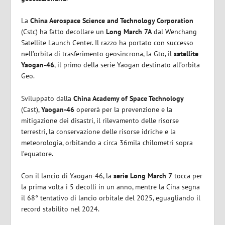
La
China Aerospace Science and Technology Corporation
(Cstc) ha fatto decollare un
Long March 7A
dal Wenchang
Satellite Launch Center. Il razzo ha portato con successo
nell’orbita di trasferimento geosincrona, la Gto, il
satellite
Yaogan-46
, il primo della serie Yaogan destinato all’orbita
Geo.
Sviluppato dalla
China Academy of Space Technology
(Cast),
Yaogan-46
opererà per la prevenzione e la
mitigazione dei disastri, il rilevamento delle risorse
terrestri, la conservazione delle risorse idriche e la
meteorologia, orbitando a circa 36mila chilometri sopra
l’equatore.
Con il lancio di Yaogan-46, la
serie Long March 7
tocca per
la prima volta i 5 decolli in un anno, mentre la Cina segna
il 68° tentativo di lancio orbitale del 2025, eguagliando il
record stabilito nel 2024.