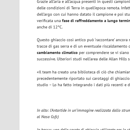
Grazie all’aria e all’acqua presenti in questi campio
delle condizioni di Terra in quell’epoca remota. Infat
dell’argo con cui hanno datato il campione e poi st
verificata una
fase di raffreddamento a lungo termi
anche di 12°C.
Questo ghiaccio così antico può ‘raccontare’ ancora 
tracce di gas serra e di un eventuale riscaldamento d
cambiamento climatico
per comprendere se vi siano 
successive. Ulteriori studi nell’area delle Allan Hill
«Il team ha creato una biblioteca di ciò che chiamiamo
precedentemente riportato sui carotaggi di ghiacci
studio – Lo ha fatto integrando i dati più recenti e d
In alto: l’Antartide in un’immagine realizzata dallo st
al Nasa Gsfc)
In basso: una delle carote di ghiaccio utilizzate per lo s