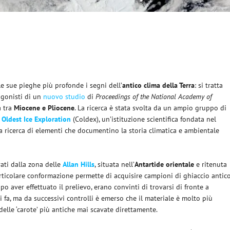
e sue pieghe più profonde i segni dell’
antico clima della Terra
: si tratta
agonisti di un
nuovo studio
di
Proceedings of the National Academy of
a tra
Miocene e Pliocene
. La ricerca è stata svolta da un ampio gruppo di
 Oldest Ice Exploration
(Coldex), un’istituzione scientifica fondata nel
lla ricerca di elementi che documentino la storia climatica e ambientale
vati dalla zona delle
Allan Hills
, situata nell’
Antartide orientale
e ritenuta
 particolare conformazione permette di acquisire campioni di ghiaccio antic
po aver effettuato il prelievo, erano convinti di trovarsi di fronte a
i fa, ma da successivi controlli è emerso che il materiale è molto più
 delle ‘carote’ più antiche mai scavate direttamente.