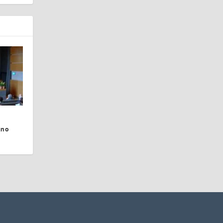
a
ano