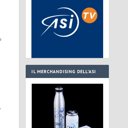
o
IL MERCHANDISING DELL’ASI
m