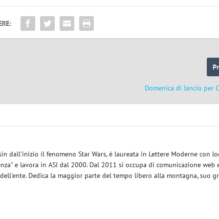
ERE:
P
Domenica di lancio per C
sin dall'inizio il fenomeno Star Wars, è laureata in Lettere Moderne con l
enza" e lavora in ASI dal 2000. Dal 2011 si occupa di comunicazione web e
 dell'ente. Dedica la maggior parte del tempo libero alla montagna, suo g