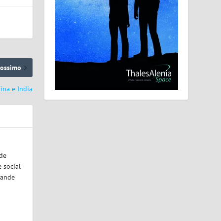
rossimo
ina e India
ode
 social
rande