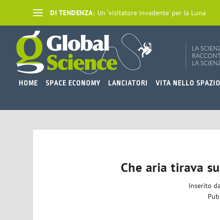
DI TENDENZA:
Un ‘visitatore invadente’ per la Luna
HOME
SPACE ECONOMY
LANCIATORI
VITA NELLO SPAZI
Che aria tirava su
Inserito d
Pub