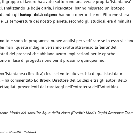
ni, il gruppo di lavoro ha avuto sottomano una vera e propria ‘istantanea’
ti, analizzando le bolle d’aria, i ricercatori hanno misurato un isotopo
udiando gli
isotopi dell’ossigeno
hanno scoperto che nel Pliocene si era
ne
. La temperatura del nostro pianeta, secondo gli studiosi, era diminuita
molto e sono in programma nuove analisi per verificare se in esso vi sian
ei mari; queste indagini verranno svolte attraverso la ‘lente’ del
stati dei processi che abbiano avuto implicazioni per le epoche
s sono in fase di progettazione per il prossimo quinquennio.
 ‘istantanea climatica’, circa sei volte più vecchia di qualsiasi dato
o. – ha commentato
Ed Brook
, Direttore del Coldex e tra gli autori dello
ettagliati provenienti dai carotaggi nell’entroterra dell’Antartide».
rumento Modis del satellite Aqua della Nasa (Crediti: Modis Rapid Response Tea
tudio (Crediti: Coldex)