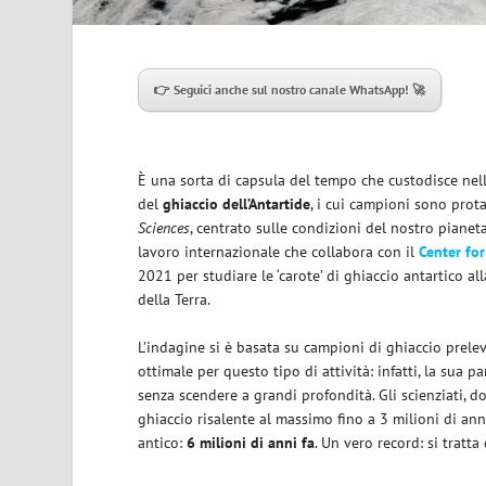
👉 Seguici anche sul nostro canale WhatsApp! 🚀
È una sorta di capsula del tempo che custodisce nell
del
ghiaccio dell’Antartide
, i cui campioni sono prot
Sciences
, centrato sulle condizioni del nostro pianet
lavoro internazionale che collabora con il
Center for
2021 per studiare le ‘carote’ di ghiaccio antartico a
della Terra.
L’indagine si è basata su campioni di ghiaccio prele
ottimale per questo tipo di attività: infatti, la sua
senza scendere a grandi profondità. Gli scienziati, do
ghiaccio risalente al massimo fino a 3 milioni di ann
antico:
6 milioni di anni fa
. Un vero record: si tratta