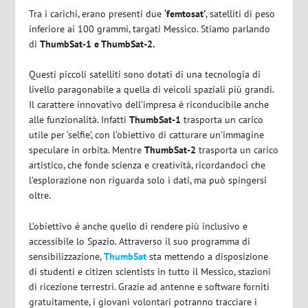
Tra i carichi, erano presenti due
‘femtosat’
, satelliti di peso
inferiore ai 100 grammi, targati Messico. Stiamo parlando
di
ThumbSat-1 e ThumbSat-2.
Questi piccoli satelliti sono dotati di una tecnologia di
livello paragonabile a quella di veicoli spaziali più grandi.
Il carattere innovativo dell’impresa è riconducibile anche
alle funzionalità. Infatti
ThumbSat-1
trasporta un carico
utile per ‘selfie’, con l’obiettivo di catturare un’immagine
speculare in orbita. Mentre
ThumbSat-2
trasporta un carico
artistico, che fonde scienza e creatività, ricordandoci che
l’esplorazione non riguarda solo i dati, ma può spingersi
oltre.
L’obiettivo è anche quello di rendere più inclusivo e
accessibile lo Spazio. Attraverso il suo programma di
sensibilizzazione,
ThumbSat
sta mettendo a disposizione
di studenti e citizen scientists in tutto il Messico, stazioni
di ricezione terrestri. Grazie ad antenne e software forniti
gratuitamente, i giovani volontari potranno tracciare i