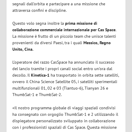
segnali dall’orbita e partecipare a una missione che
attraversa confini e discipline.
Questo volo segna inoltre la
prima missione di
collaborazione commerciale internazionale per Cas Space
.
La missione è frutto di un piccolo team che unisce talenti
provenienti da diversi Paesi, tra i quali
Messico, Regno
Unito, Cina.
L’operatore del razzo CasSpace ha annunciato il successo
del lancio tramite i propri canali social entro un’ora dal
decollo. Il
Kinetica-1
ha trasportato in orbita sette satelliti,
ovvero il China Science Satellite 05, i satelliti sperimentali
multifunzionali 01, 02 e 03 (Tiantuo-6), Tianyan 26 e
ThumbSat-1 e ThumbSat-2.
«Il nostro programma globale di viaggi spaziali condivisi
ha consegnato con orgoglio ThumbSat-1 e 2 utilizzando il
dispiegatore personalizzato sviluppato in collaborazione
con i professionisti spaziali di Cas Space. Questa missione