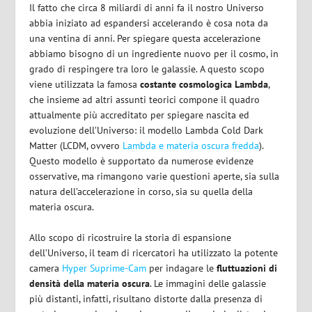
Il fatto che circa 8 miliardi di anni fa il nostro Universo
abbia iniziato ad espandersi accelerando è cosa nota da
una ventina di anni. Per spiegare questa accelerazione
abbiamo bisogno di un ingrediente nuovo per il cosmo, in
grado di respingere tra loro le galassie. A questo scopo
viene utilizzata la famosa
costante cosmologica Lambda
,
che insieme ad altri assunti teorici compone il quadro
attualmente più accreditato per spiegare nascita ed
evoluzione dell’Universo: il modello Lambda Cold Dark
Matter (LCDM, ovvero
Lambda e materia oscura fredda
).
Questo modello è supportato da numerose evidenze
osservative, ma rimangono varie questioni aperte, sia sulla
natura dell’accelerazione in corso, sia su quella della
materia oscura.
Allo scopo di ricostruire la storia di espansione
dell’Universo, il team di ricercatori ha utilizzato la potente
camera
Hyper Suprime-Cam
per indagare le
fluttuazioni di
densità della materia oscura
. Le immagini delle galassie
più distanti, infatti, risultano distorte dalla presenza di