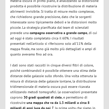
materia oscura in primo piano, e analizzando la distorsione
prodotta è possibile ricostruire la distribuzione di materia
altrimenti invisibile. Si tratta di misure molto complesse,
che richiedono grande precisione, dato che le sorgenti
interessate sono tipicamente deboli e le distorsioni molto
piccole. La strategia pianificata dal team di scienziati
prevede una
campagna osservativa a grande campo
, di cui
ad oggi è stato completato circa il 60%. I risultati
presentati nell’articolo si riferiscono solo all’11% della
mappa finale, ma sono già molto più dettagliati e ampi di
quanto avevamo fino ad ora.
I dati sono stati raccolti in cinque diversi filtri di colore,
poiché combinandoli è possibile ottenere una stima delle
distanze delle galassie sullo sfondo. Una volta ottenuta la
misura di distanza delle galassie lontane, la distribuzione
tridimensionale di materia oscura può essere ricavata
utilizzando metodi tomografici. Le osservazioni presentate
coprono
30 gradi quadrati di cielo
, e permettono di
ricostruire
una mappa che va da 1.3 miliardi a circa 8
miliardi di anni luce da noi
. È la prima volta che siamo in