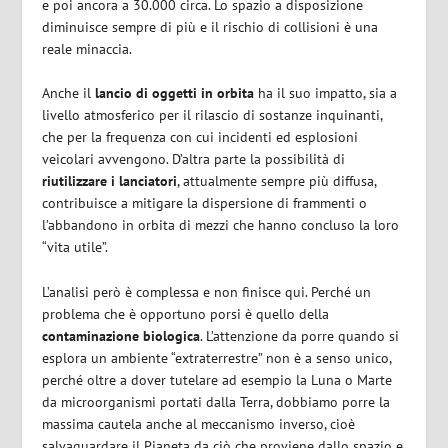
e poi ancora a 30.000 circa. Lo spazio a disposizione
diminuisce sempre di più e il rischio di collisioni è una
reale minaccia.
Anche il
lancio di oggetti in orbita
ha il suo impatto, sia a
livello atmosferico per il rilascio di sostanze inquinanti,
che per la frequenza con cui incidenti ed esplosioni
veicolari avvengono. D’altra parte la possibilità di
riutilizzare i lanciatori
, attualmente sempre più diffusa,
contribuisce a mitigare la dispersione di frammenti o
l’abbandono in orbita di mezzi che hanno concluso la loro
“vita utile”.
L’analisi però è complessa e non finisce qui. Perché un
problema che è opportuno porsi è quello della
contaminazione biologica
. L’attenzione da porre quando si
esplora un ambiente “extraterrestre” non è a senso unico,
perché oltre a dover tutelare ad esempio la Luna o Marte
da microorganismi portati dalla Terra, dobbiamo porre la
massima cautela anche al meccanismo inverso, cioè
salvaguardare il Pianeta da ciò che proviene dallo spazio e