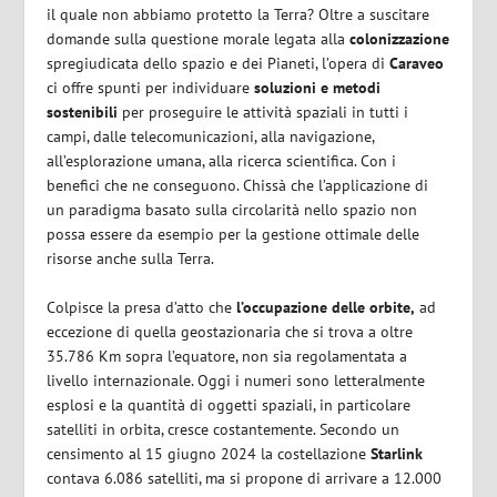
il quale non abbiamo protetto la Terra? Oltre a suscitare
domande sulla questione morale legata alla
colonizzazione
spregiudicata dello spazio e dei Pianeti, l’opera di
Caraveo
ci offre spunti per individuare
soluzioni e metodi
sostenibili
per proseguire le attività spaziali in tutti i
campi, dalle telecomunicazioni, alla navigazione,
all’esplorazione umana, alla ricerca scientifica. Con i
benefici che ne conseguono. Chissà che l’applicazione di
un paradigma basato sulla circolarità nello spazio non
possa essere da esempio per la gestione ottimale delle
risorse anche sulla Terra.
Colpisce la presa d’atto che
l’occupazione delle orbite,
ad
eccezione di quella geostazionaria che si trova a oltre
35.786 Km sopra l’equatore, non sia regolamentata a
livello internazionale. Oggi i numeri sono letteralmente
esplosi e la quantità di oggetti spaziali, in particolare
satelliti in orbita, cresce costantemente. Secondo un
censimento al 15 giugno 2024 la costellazione
Starlink
contava 6.086 satelliti, ma si propone di arrivare a 12.000