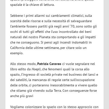
spaziale è la chiave di lettura.
Sebbene i primi allarmi sui cambiamenti climatici, sulla
scarsità delle risorse e sulla necessità di salvaguardare
l’ambiente fossero partiti già negli anni ‘70, sono sotto gli
occhi di tutti gli effetti che l’uso incontrollato dei beni
naturali del nostro Pianeta sta comportando e gli impatti
che ne conseguono. Si pensi agli incendi indomabili in
California delle ultime settimane, per citare solo un
esempio.
Allo stesso modo,
Patrizia Caraveo
ci vuole segnalare nel
libro edito da
Hoepli
, che fenomeni quali la corsa allo
spazio, l’ingresso di società private nel business dei lanci e
dei satelliti, la mancanza di regole certe sull’occupazione
delle orbite, ci porteranno inesorabilmente a vivere quello
che stiamo già vivendo sulla Terra. Con conseguenze forse
anche più gravi
Vogliamo colonizzare lo spazio con lo stesso approccio con