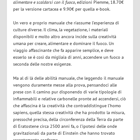
alimentare e scaldarsi con il fuoco
, edizioni Piemme, 18.70€
per la versione cartacea e 9.90€ per quella e-book.
Un vero e proprio manuale che riassume l’esperienza di
culture diverse. Il clima, la vegetazione, i materiali
disponibili e molto altro ancora incide sulla creatività
umana per creare, alimentare e dominare il fuoco. Un
viaggio affascinante che fa apparire semplice, e deve
esserlo se è così da migliaia di anni, accendere un fuoco a
seconda delle nostre esigenze.
Ma al di là delle abilità manuale, che leggendo il manuale
vengono duramente messe alla prova, pensandoci alle
prese con il camino pur disponendo di varie tipologie di
infiammabili e relative carbonelle pronte ad accendersi, ciò
che affascina è la creatività che contraddistingue l’homo
sapiens, quella stessa creatività che ha prodotto la misura,
pressoché precisa, della circonferenza della Terra da parte
di Eratostene circa 2500 anni fa, o l’ipotesi delle onde
gravitazionali da parte di Einstein che hanno trovato
recentemente conferma.