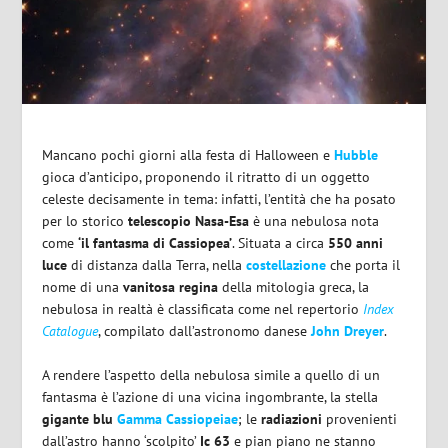
Mancano pochi giorni alla festa di Halloween e
Hubble
gioca d’anticipo, proponendo il ritratto di un oggetto
celeste decisamente in tema: infatti, l’entità che ha posato
per lo storico
telescopio Nasa-Esa
è una nebulosa nota
come
‘il fantasma di Cassiopea’
. Situata a circa
550 anni
luce
di distanza dalla Terra, nella
costellazione
che porta il
nome di una
vanitosa regina
della mitologia greca, la
nebulosa in realtà è classificata come nel repertorio
Index
Catalogue
, compilato dall’astronomo danese
John Dreyer
.
A rendere l’aspetto della nebulosa simile a quello di un
fantasma è l’azione di una vicina ingombrante, la stella
gigante blu
Gamma Cassiopeiae
; le
radiazioni
provenienti
dall’astro hanno ‘scolpito’
Ic 63
e pian piano ne stanno