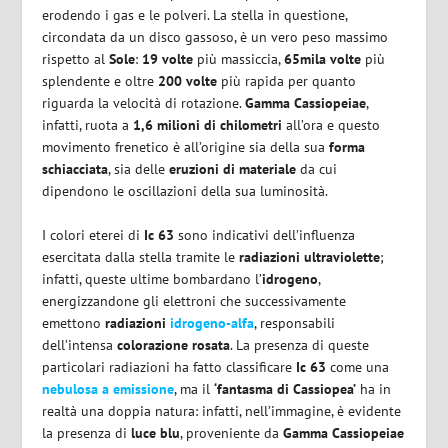
erodendo i gas e le polveri. La stella in questione,
circondata da un disco gassoso, è un vero peso massimo
rispetto al
Sole
:
19 volte
più massiccia,
65mila volte
più
splendente e oltre
200 volte
più rapida per quanto
riguarda la velocità di rotazione.
Gamma Cassiopeiae
,
infatti, ruota a
1,6 milioni di chilometri
all’ora
e questo
movimento frenetico è all’origine sia della sua
forma
schiacciata
, sia delle
eruzioni di materiale
da cui
dipendono le oscillazioni della sua luminosità.
I colori eterei di
Ic 63
sono indicativi dell’influenza
esercitata dalla stella tramite le
radiazioni ultraviolette
;
infatti, queste ultime bombardano l’
idrogeno
,
energizzandone gli elettroni che successivamente
emettono
radiazioni
idrogeno-alfa
, responsabili
dell’intensa
colorazione rosata
. La presenza di queste
particolari radiazioni ha fatto classificare
Ic 63
come una
nebulosa a emissione
, ma il
‘fantasma di Cassiopea’
ha in
realtà una doppia natura: infatti, nell’immagine, è evidente
la presenza di
luce blu
, proveniente da
Gamma Cassiopeiae