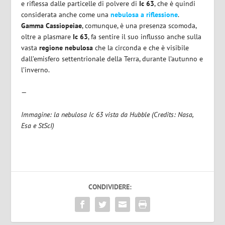
e riflessa dalle particelle di polvere di
Ic 63
, che è quindi
considerata anche come una
nebulosa a riflessione
.
Gamma Cassiopeiae
, comunque, è una presenza scomoda,
oltre a plasmare
Ic 63
, fa sentire il suo influsso anche sulla
vasta
regione nebulosa
che la circonda e che è visibile
dall’emisfero settentrionale della Terra, durante l’autunno e
l’inverno.
—
Immagine: la nebulosa Ic 63 vista da Hubble (Credits: Nasa,
Esa e StScI)
CONDIVIDERE: