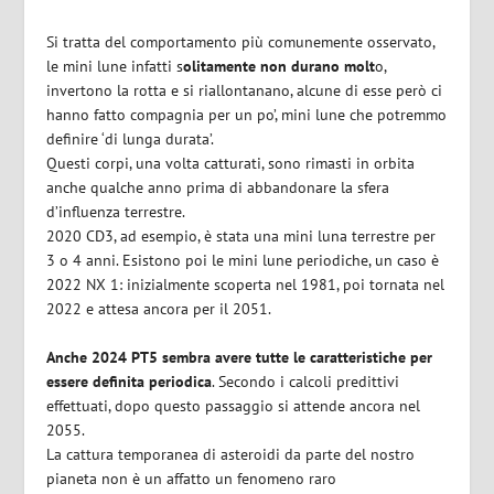
Si tratta del comportamento più comunemente osservato,
le mini lune infatti s
olitamente non durano molt
o,
invertono la rotta e si riallontanano, alcune di esse però ci
hanno fatto compagnia per un po’, mini lune che potremmo
definire ‘di lunga durata’.
Questi corpi, una volta catturati, sono rimasti in orbita
anche qualche anno prima di abbandonare la sfera
d’influenza terrestre.
2020 CD3, ad esempio, è stata una mini luna terrestre per
3 o 4 anni. Esistono poi le mini lune periodiche, un caso è
2022 NX 1: inizialmente scoperta nel 1981, poi tornata nel
2022 e attesa ancora per il 2051.
Anche 2024 PT5 sembra avere tutte le caratteristiche per
essere definita periodica
. Secondo i calcoli predittivi
effettuati, dopo questo passaggio si attende ancora nel
2055.
La cattura temporanea di asteroidi da parte del nostro
pianeta non è un affatto un fenomeno raro