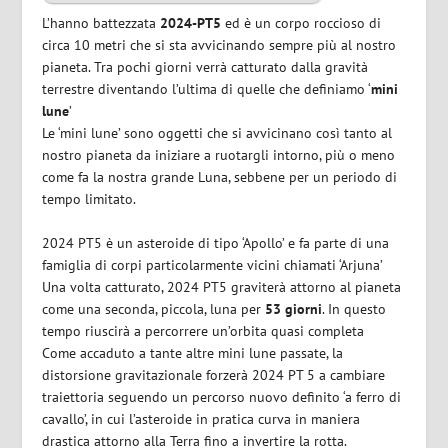
L’hanno battezzata
2024-PT5
ed è un corpo roccioso di
circa 10 metri che si sta avvicinando sempre più al nostro
pianeta. Tra pochi giorni verrà catturato dalla gravità
terrestre diventando l’ultima di quelle che definiamo ‘
mini
lune
’
Le ‘mini lune’ sono oggetti che si avvicinano così tanto al
nostro pianeta da iniziare a ruotargli intorno, più o meno
come fa la nostra grande Luna, sebbene per un periodo di
tempo limitato.
2024 PT5 è un asteroide di tipo ‘Apollo’ e fa parte di una
famiglia di corpi particolarmente vicini chiamati ‘Arjuna’
Una volta catturato, 2024 PT5 graviterà attorno al pianeta
come una seconda, piccola, luna per
53 giorni
. In questo
tempo riuscirà a percorrere un’orbita quasi completa
Come accaduto a tante altre mini lune passate, la
distorsione gravitazionale forzerà 2024 PT 5 a cambiare
traiettoria seguendo un percorso nuovo definito ‘a ferro di
cavallo’, in cui l’asteroide in pratica curva in maniera
drastica attorno alla Terra fino a invertire la rotta.