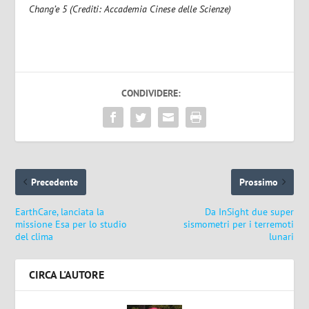
Chang’e 5 (Crediti: Accademia Cinese delle Scienze)
CONDIVIDERE:
Precedente
Prossimo
EarthCare, lanciata la
Da InSight due super
missione Esa per lo studio
sismometri per i terremoti
del clima
lunari
CIRCA L'AUTORE