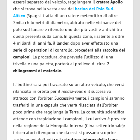
essersi separato dal veicolo, raggiungerà il
cratere Apollo
che si trova nella vasta area del
bacino del Polo Sud-
Aitken
(Spa); si tratta di un cratere meteoritico di oltre
2mila chilometri di diametro, ubicato nelle vicinanze del
polo sud lunare e ritenuto uno dei più vasti e antichi tra
quelli presenti sulla Luna. In questa zona, risalente a oltre
4 miliardi di anni fa, il lander, dopo aver effettuato una
serie di operazioni di controllo, procederà alla
raccolta dei
campioni
. La procedura, che prevede l’utilizzo di una
trivella e una paletta, porterà al prelievo di circa
2
chilogrammi di materiale
.
Il ‘bottino’ sarà poi travasato su un altro veicolo, che verrà
rilanciato in orbita per il
rendez-vous
e il successivo
attracco con l’orbiter. Successivamente, i campioni saranno
trasferiti in una capsula che verrà rilasciata dall’orbiter
poco prima che raggiunga la Terra. La comunità scientifica
attende con trepidazione i campioni, il cui arrivo è previsto
nella regione della Mongolia Interna (Cina settentrionale):
i ricercatori ritengono che da essi si possano scoprire
anche nuovi dettagli sulla
struttura interna della Luna
.