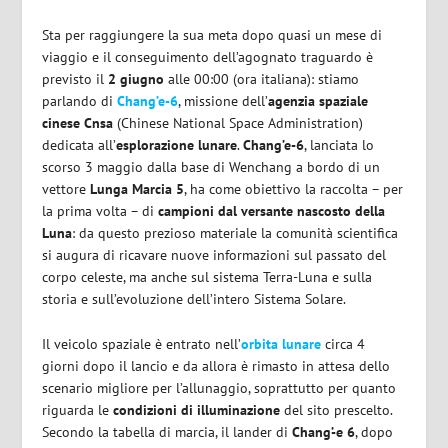
Sta per raggiungere la sua meta dopo quasi un mese di
viaggio e il conseguimento dell’agognato traguardo è
previsto il
2 giugno
alle 00:00 (ora italiana): stiamo
parlando di
Chang’e-6
, missione dell’
agenzia spaziale
cinese Cnsa
(Chinese National Space Administration)
dedicata all’
esplorazione lunare
.
Chang’e-6
, lanciata lo
scorso 3 maggio dalla base di Wenchang a bordo di un
vettore
Lunga Marcia 5
, ha come obiettivo la raccolta – per
la prima volta – di
campioni dal versante nascosto della
Luna
: da questo prezioso materiale la comunità scientifica
si augura di ricavare nuove informazioni sul passato del
corpo celeste, ma anche sul sistema Terra-Luna e sulla
storia e sull’evoluzione dell’intero Sistema Solare.
Il veicolo spaziale è entrato nell’
orbita lunare
circa 4
giorni dopo il lancio e da allora è rimasto in attesa dello
scenario migliore per l’allunaggio, soprattutto per quanto
riguarda le
condizioni di illuminazione
del sito prescelto.
Secondo la tabella di marcia, il lander di
Chang’-e 6
, dopo