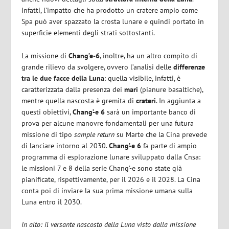
Infatti, l’impatto che ha prodotto un cratere ampio come
Spa può aver spazzato la crosta lunare e quindi portato in
superficie elementi degli strati sottostanti.
La missione di
Chang’e-6
, inoltre, ha un altro compito di
grande rilievo da svolgere, ovvero l’analisi delle
differenze
tra le due facce della Luna
: quella visibile, infatti, è
caratterizzata dalla presenza dei
mari
(pianure basaltiche),
mentre quella nascosta è gremita di
crateri
. In aggiunta a
questi obiettivi,
Chang’-e 6
sarà un importante banco di
prova per alcune manovre fondamentali per una futura
missione di tipo
sample return
su Marte che la Cina prevede
di lanciare intorno al 2030.
Chang’-e 6
fa parte di ampio
programma di esplorazione lunare sviluppato dalla Cnsa:
le missioni 7 e 8 della serie Chang’-e sono state già
pianificate, rispettivamente, per il 2026 e il 2028. La Cina
conta poi di inviare la sua prima missione umana sulla
Luna entro il 2030.
In alto: il versante nascosto della Luna visto dalla missione