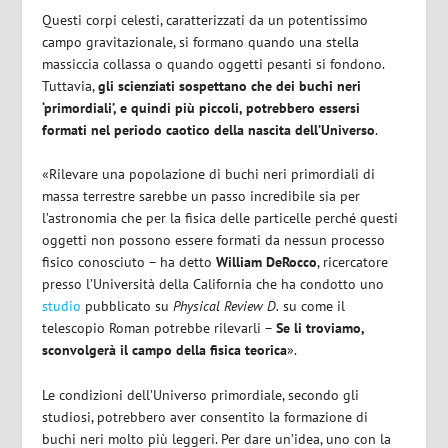
Questi corpi celesti, caratterizzati da un potentissimo
campo gravitazionale, si formano quando una stella
massiccia collassa o quando oggetti pesanti si fondono.
Tuttavia,
gli scienziati sospettano che dei buchi neri
‘primordiali’, e quindi più piccoli, potrebbero essersi
formati nel periodo caotico della nascita dell’Universo
.
«Rilevare una popolazione di buchi neri primordiali di
massa terrestre sarebbe un passo incredibile sia per
l’astronomia che per la fisica delle particelle perché questi
oggetti non possono essere formati da nessun processo
fisico conosciuto – ha detto
William DeRocco
, ricercatore
presso l’Università della California che ha condotto uno
studio
pubblicato su
Physical Review D.
su come il
telescopio Roman potrebbe rilevarli –
Se li troviamo,
sconvolgerà il campo della fisica teorica
».
Le condizioni dell’Universo primordiale, secondo gli
studiosi, potrebbero aver consentito la formazione di
buchi neri molto più leggeri. Per dare un’idea, uno con la