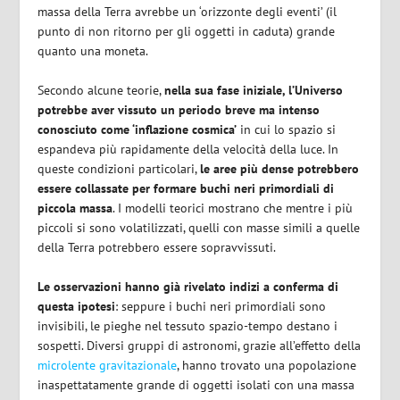
massa della Terra avrebbe un ‘orizzonte degli eventi’ (il
punto di non ritorno per gli oggetti in caduta) grande
quanto una moneta.
Secondo alcune teorie,
nella sua fase iniziale, l’Universo
potrebbe aver vissuto un periodo breve ma intenso
conosciuto come ‘inflazione cosmica’
in cui lo spazio si
espandeva più rapidamente della velocità della luce. In
queste condizioni particolari,
le aree più dense potrebbero
essere collassate per formare buchi neri primordiali di
piccola massa
. I modelli teorici mostrano che mentre i più
piccoli si sono volatilizzati, quelli con masse simili a quelle
della Terra potrebbero essere sopravvissuti.
Le osservazioni hanno già rivelato indizi a conferma di
questa ipotesi
: seppure i buchi neri primordiali sono
invisibili, le pieghe nel tessuto spazio-tempo destano i
sospetti. Diversi gruppi di astronomi, grazie all’effetto della
microlente gravitazionale
, hanno trovato una popolazione
inaspettatamente grande di oggetti isolati con una massa