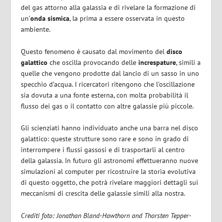
del gas attorno alla
galassia e di rivelare la formazione di
un’
onda sismica
, la prima a essere osservata in questo
ambiente.
Questo fenomeno è causato dal movimento del
disco
galattico
che oscilla provocando delle
increspature
, simili a
quelle che vengono prodotte dal lancio di un sasso in uno
specchio d’acqua. I ricercatori ritengono che l’oscillazione
sia dovuta a una fonte esterna, con molta probabilità il
flusso dei gas o il contatto con altre galassie più piccole.
Gli scienziati hanno individuato anche una barra nel disco
galattico: queste strutture sono rare e sono in grado di
interrompere i flussi gassosi e di trasportarli al centro
della galassia. In futuro gli astronomi effettueranno nuove
simulazioni al computer per ricostruire la storia evolutiva
di questo oggetto, che potrà rivelare maggiori dettagli sui
meccanismi di crescita delle galassie simili alla nostra.
Crediti foto: Jonathan Bland-Hawthorn and Thorsten Tepper-