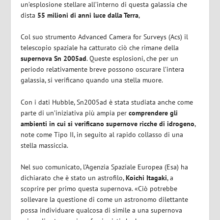
un’esplosione stellare all’interno di questa galassia che
dista
55 milioni di anni luce dalla Terra
,
Col suo strumento Advanced Camera for Surveys (Acs) il
telescopio spaziale ha catturato ciò che rimane della
supernova Sn 2005ad
. Queste esplosioni, che per un
periodo relativamente breve possono oscurare l’intera
galassia, si verificano quando una stella muore.
Con i dati Hubble, Sn2005ad è stata studiata anche come
parte di un’iniziativa più ampia per
comprendere gli
ambienti in cui si verificano supernove ricche di idrogeno
,
note come Tipo II, in seguito al rapido collasso di una
stella massiccia.
Nel suo comunicato, l’Agenzia Spaziale Europea (Esa) ha
dichiarato che è stato un astrofilo,
Koichi Itagaki
, a
scoprire per primo questa supernova. «Ciò potrebbe
sollevare la questione di come un astronomo dilettante
possa individuare qualcosa di simile a una supernova