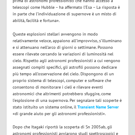
prima di astronomi professionisti che hanno accesso a
telescopi come Hubble – ha affermato l’Esa – La risposta è
in parte che l’individuazione di supernove è un misto di
abilità, facilità e fortuna».
Queste esplosioni stellari avvengono in modo
relativamente veloce, appaiono all’improvviso, s’illuminano
e si attenuano nell’arco di giorni o settimane. Possono
essere rilevate cercando le variazioni di luminosità nel
cielo. Rispetto agli astronomi professionisti a cui vengono
assegnati compiti specifici, gli astrofili possono dedicare
più tempo all’osservazione del cielo. Dispongono di un
proprio sistema di telescopi, computer e software che
consentono di monitorare i cieli e rilevare eventi
astronomici che altrimenti potrebbero sfuggire, come
l’esplosione di una supernova. Per segnalare tali scoperte è
stato istituito un sistema online, il
Transient Name Server
«di grande aiuto per gli astronomi professionisti».
Dopo che Itagaki riportò la scoperta di Sn 2005ab, gli
astronomi professionisti avviarono studi spettroscopici e