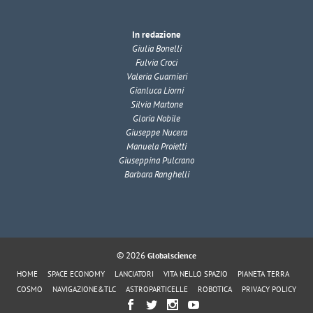
In redazione
Giulia Bonelli
Fulvia Croci
Valeria Guarnieri
Gianluca Liorni
Silvia Martone
Gloria Nobile
Giuseppe Nucera
Manuela Proietti
Giuseppina Pulcrano
Barbara Ranghelli
© 2026
Globalscience
HOME
SPACE ECONOMY
LANCIATORI
VITA NELLO SPAZIO
PIANETA TERRA
COSMO
NAVIGAZIONE&TLC
ASTROPARTICELLE
ROBOTICA
PRIVACY POLICY