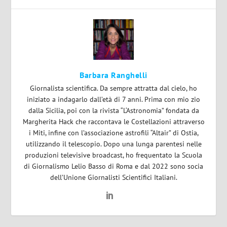
Barbara Ranghelli
Giornalista scientifica. Da sempre attratta dal cielo, ho
iniziato a indagarlo dall’età di 7 anni. Prima con mio zio
dalla Sicilia, poi con la rivista “L‘Astronomia” fondata da
Margherita Hack che raccontava le Costellazioni attraverso
i Miti, infine con l’associazione astrofili “Altair” di Ostia,
utilizzando il telescopio. Dopo una lunga parentesi nelle
produzioni televisive broadcast, ho frequentato la Scuola
di Giornalismo Lelio Basso di Roma e dal 2022 sono socia
dell’Unione Giornalisti Scientifici Italiani.