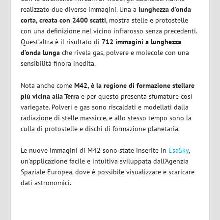
realizzato due diverse immagini. Una a
lunghezza d’onda
corta, creata con 2400 scatti
, mostra stelle e protostelle
con una definizione nel vicino infrarosso senza precedenti.
Quest’altra è il risultato di
712 immagini a lunghezza
d’onda lunga
che rivela gas, polvere e molecole con una
sensibilità finora inedita.
Nota anche come
M42, è la regione di formazione stellare
più vicina alla Terra
e per questo presenta sfumature così
variegate. Polveri e gas sono riscaldati e modellati dalla
radiazione di stelle massicce, e allo stesso tempo sono la
culla di protostelle e dischi di formazione planetaria.
Le nuove immagini di M42 sono state inserite in
EsaSky
,
un’applicazione facile e intuitiva sviluppata dall’Agenzia
Spaziale Europea, dove è possibile visualizzare e scaricare
dati astronomici.