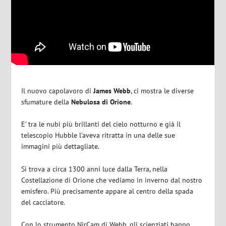
Il nuovo capolavoro di
James Webb
, ci mostra le diverse
sfumature della
Nebulosa di Orione
.
E’ tra le nubi più brillanti del cielo notturno e già il
telescopio Hubble l’aveva ritratta in una delle sue
immagini più dettagliate.
Si trova a circa 1300 anni luce dalla Terra, nella
Costellazione di Orione che vediamo in inverno dal nostro
emisfero. Più precisamente appare al centro della spada
del cacciatore.
Con lo strumento NirCam di Webb, gli scienziati hanno