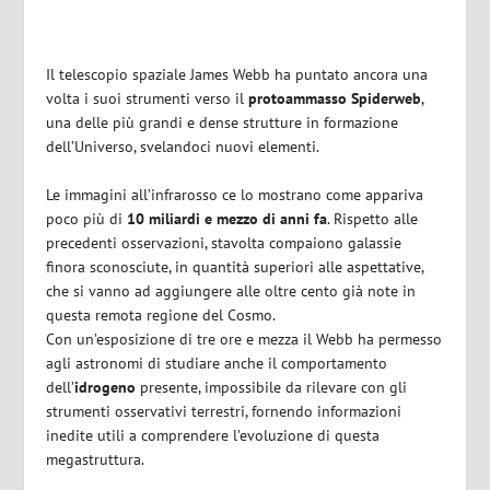
Il telescopio spaziale James Webb ha puntato ancora una
volta i suoi strumenti verso il
protoammasso Spiderweb
,
una delle più grandi e dense strutture in formazione
dell’Universo, svelandoci nuovi elementi.
Le immagini all’infrarosso ce lo mostrano come appariva
poco più di
10 miliardi e mezzo di anni fa
. Rispetto alle
precedenti osservazioni, stavolta compaiono galassie
finora sconosciute, in quantità superiori alle aspettative,
che si vanno ad aggiungere alle oltre cento già note in
questa remota regione del Cosmo.
Con un’esposizione di tre ore e mezza il Webb ha permesso
agli astronomi di studiare anche il comportamento
dell’
idrogeno
presente, impossibile da rilevare con gli
strumenti osservativi terrestri, fornendo informazioni
inedite utili a comprendere l’evoluzione di questa
megastruttura.