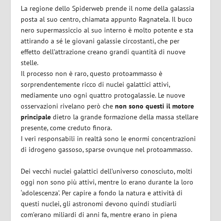
La regione dello Spiderweb prende il nome della galassia
posta al suo centro, chiamata appunto Ragnatela. Il buco
nero supermassiccio al suo interno è molto potente e sta
attirando a sé le giovani galassie circostanti, che per
effetto dell’attrazione creano grandi quantità di nuove
stelle.
Il processo non è raro, questo protoammasso è
sorprendentemente ricco di nuclei galattici attivi,
mediamente uno ogni quattro protogalassie. Le nuove
osservazioni rivelano però che
non sono questi il motore
principale
dietro la grande formazione della massa stellare
presente, come creduto finora.
I veri responsabili in realtà sono le enormi concentrazioni
di idrogeno gassoso, sparse ovunque nel protoammasso.
Dei vecchi nuclei galattici dell’universo conosciuto, molti
oggi non sono più attivi, mentre lo erano durante la loro
‘adolescenza’. Per capire a fondo la natura e attività di
questi nuclei, gli astronomi devono quindi studiarli
com’erano miliardi di anni fa, mentre erano in piena