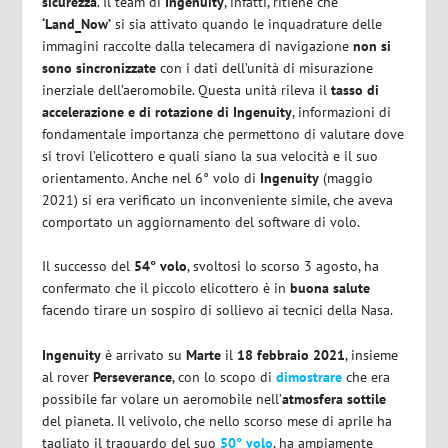
sicurezza
. Il team di
Ingenuity
, infatti, ritiene che
‘Land_Now’
si sia attivato quando le inquadrature delle
immagini raccolte dalla telecamera di navigazione
non si
sono sincronizzate
con i dati dell’unità di misurazione
inerziale dell’aeromobile. Questa unità rileva il
tasso di
accelerazione e di rotazione di Ingenuity
, informazioni di
fondamentale importanza che permettono di valutare dove
si trovi l’elicottero e quali siano la sua velocità e il suo
orientamento. Anche nel 6° volo di
Ingenuity
(maggio
2021) si era verificato un inconveniente simile, che aveva
comportato un aggiornamento del software di volo.
Il successo del
54° volo
, svoltosi lo scorso 3 agosto, ha
confermato che il piccolo elicottero è in
buona salute
facendo tirare un sospiro di sollievo ai tecnici della Nasa.
Ingenuity
è arrivato su
Marte
il
18 febbraio 2021
, insieme
al rover
Perseverance
, con lo scopo di
dimostrare
che era
possibile far volare un aeromobile nell’
atmosfera sottile
del pianeta. Il velivolo, che nello scorso mese di aprile ha
tagliato il traguardo del suo
50° volo
, ha ampiamente