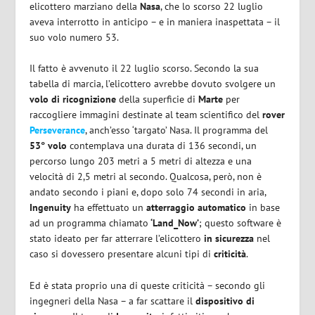
elicottero marziano della
Nasa
, che lo scorso 22 luglio
aveva interrotto in anticipo – e in maniera inaspettata – il
suo volo numero 53.
Il fatto è avvenuto il 22 luglio scorso. Secondo la sua
tabella di marcia, l’elicottero avrebbe dovuto svolgere un
volo di ricognizione
della superficie di
Marte
per
raccogliere immagini destinate al team scientifico del
rover
Perseverance
, anch’esso ‘targato’ Nasa. Il programma del
53° volo
contemplava una durata di 136 secondi, un
percorso lungo 203 metri a 5 metri di altezza e una
velocità di 2,5 metri al secondo. Qualcosa, però, non è
andato secondo i piani e, dopo solo 74 secondi in aria,
Ingenuity
ha effettuato un
atterraggio automatico
in base
ad un programma chiamato
‘Land_Now’
; questo software è
stato ideato per far atterrare l’elicottero
in sicurezza
nel
caso si dovessero presentare alcuni tipi di
criticità
.
Ed è stata proprio una di queste criticità – secondo gli
ingegneri della Nasa – a far scattare il
dispositivo di