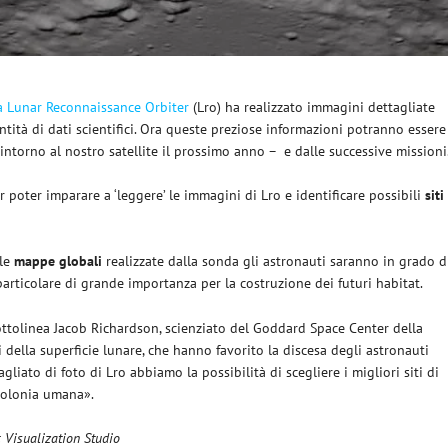
 Lunar Reconnaissance Orbiter
(Lro) ha realizzato immagini dettagliate
tità di dati scientifici. Ora queste preziose informazioni potranno essere
intorno al nostro satellite il prossimo anno –
e dalle successive missioni
r poter imparare a ‘leggere’ le immagini di Lro e identificare possibili
siti
lle
mappe globali
realizzate dalla sonda gli astronauti saranno in grado d
 particolare di grande importanza per la costruzione dei futuri habitat.
ttolinea Jacob Richardson, scienziato del Goddard Space Center della
ella superficie lunare, che hanno favorito la discesa degli astronauti
gliato di foto di Lro abbiamo la possibilità di scegliere i migliori siti di
 colonia umana».
c Visualization Studio