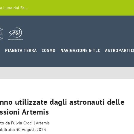
a Luna dal Fa...
O
PIANETA TERRA
COSMO
NAVIGAZIONE & TLC
ASTROPARTIC
nno utilizzate dagli astronauti delle
ssioni Artemis
ito da
Fulvia Croci
|
Artemis
blicato: 30 August, 2023