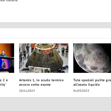
iale Italiana.
s 2 è
Artemis 1, lo scudo termico
Tute spaziali pulite gr
ity’
ancora sotto esame
all’azoto liquido
20/11/2023
01/03/2023