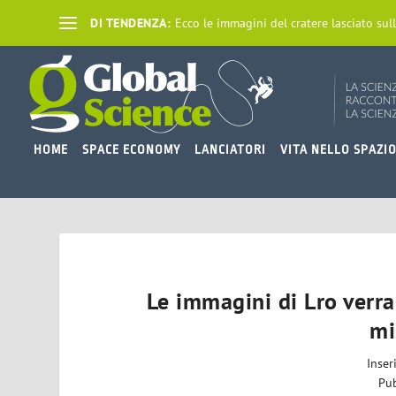
DI TENDENZA:
Ecco le immagini del cratere lasciato sull
HOME
SPACE ECONOMY
LANCIATORI
VITA NELLO SPAZI
Le immagini di Lro verra
mi
Inser
Pub