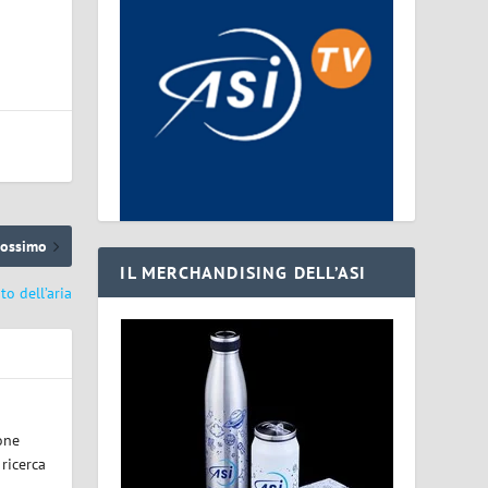
rossimo
IL MERCHANDISING DELL’ASI
o dell’aria
one
 ricerca