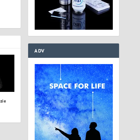
ADV
azie