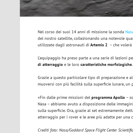
Nel corso dei suoi 14 anni di missione la sonda
Nasa
del nostro satellite, collezionando una notevole quan
utilizzate dagli astronauti di
Artemis 2
– che volerà 
L’equipaggio ha preso parte a una serie di lezioni pe
di atterraggio
e le loro
caratteristiche morfologiche
.
Grazie a questo particolare tipo di preparazione e a
muoversi con più facilità sulla superficie lunare, un
«Fin dalle prime missioni del
programma Apollo
– so
Nasa – abbiamo avuto a disposizione delle immagini d
sulla superficie. Ora, grazie al set estremamente detta
atterraggio per i rover e le aree più adatte per una
Crediti foto: Nasa/Goddard Space Flight Center Scientifi