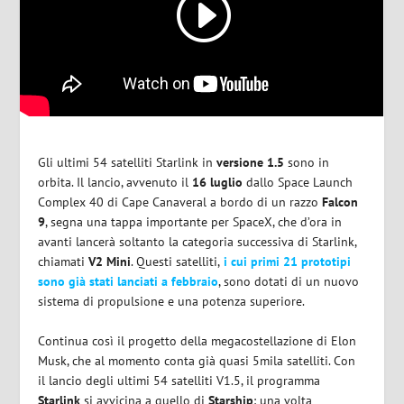
Gli ultimi 54 satelliti Starlink in
versione 1.5
sono in
orbita. Il lancio, avvenuto il
16 luglio
dallo Space Launch
Complex 40 di Cape Canaveral a bordo di un razzo
Falcon
9
, segna una tappa importante per SpaceX, che d’ora in
avanti lancerà soltanto la categoria successiva di Starlink,
chiamati
V2 Mini
. Questi satelliti,
i cui primi 21 prototipi
sono già stati lanciati a febbraio
, sono dotati di un nuovo
sistema di propulsione e una potenza superiore.
Continua così il progetto della megacostellazione di Elon
Musk, che al momento conta già quasi 5mila satelliti. Con
il lancio degli ultimi 54 satelliti V1.5, il programma
Starlink
si avvicina a quello di
Starship
: una volta