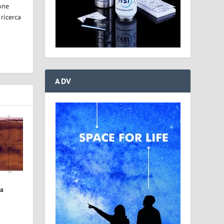
one
 ricerca
ADV
ua