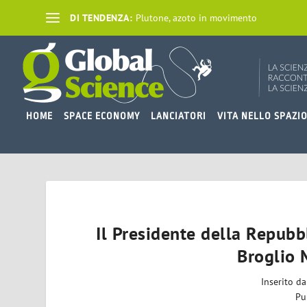
DI TENDENZA:
Plutone, azoto in movimento
HOME
SPACE ECONOMY
LANCIATORI
VITA NELLO SPAZI
Il Presidente della Repubbl
Broglio 
Inserito d
Pu