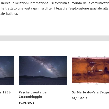
a laurea in Relazioni Internazionali si avvicina al mondo della comunicazi
i ha trattato una vasta gamma di temi legati all'esplorazione spaziale, alla
iale Italiana.
ss 128b
Psyche pronta per
Su Marte dov’era l’acq
l’assemblaggio
09/11/2018
30/03/2021