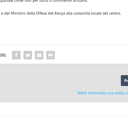
spaziale come hub per tutto il continente africano.
a e del Ministro della Difesa del Kenya alla comunità locale del centro.
ERE:
P
Webb immortala una stella in 