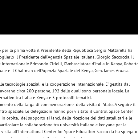
zo per la prima volta il Presidente della Repubblica Sergio Mattarella ha
glierlo il Presidente dell’Agenzia Spaziale Italiana, Giorgio Saccoccia, il
e Internazionale Edmondo Cirielli, l’Ambasciatore d’Italia in Kenya, Robert
uale e il Chairman dell’Agenzia Spaziale del Kenya, Gen. James Aruasa.
lle tecnologie spaziali e la cooperazione internazionale. E’ gestita dal
 lavorano circa 200 persone, 192 delle quali sono personale locale. La
nativo tra Italia e Kenya e 5 protocolli tematici.
lamento della targa di commemorazione della visita di Stato. A seguire il
ntro spaziale. Le delegazioni hanno poi visitato il Control Space Center
n orbita, del supporto ai lanci, della ricezione dei dati satellitari e le
articolare la collaborazione tra università italiane e kenyane per la
 visita all’International Center for Space Education Saccoccia ha spiegato