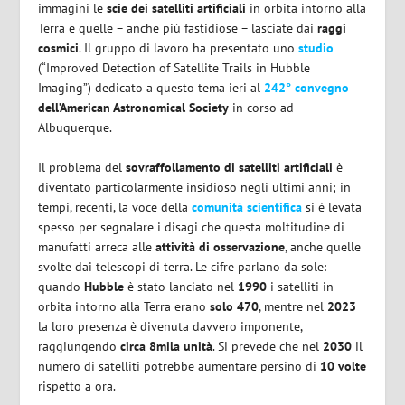
immagini le
scie dei satelliti artificiali
in orbita intorno alla
Terra e quelle – anche più fastidiose – lasciate dai
raggi
cosmici
. Il gruppo di lavoro ha presentato uno
studio
(“Improved Detection of Satellite Trails in Hubble
Imaging”) dedicato a questo tema ieri al
242° convegno
dell’American Astronomical Society
in corso ad
Albuquerque.
Il problema del
sovraffollamento di satelliti artificiali
è
diventato particolarmente insidioso negli ultimi anni; in
tempi, recenti, la voce della
comunità scientifica
si è levata
spesso per segnalare i disagi che questa moltitudine di
manufatti arreca alle
attività di osservazione
, anche quelle
svolte dai telescopi di terra. Le cifre parlano da sole:
quando
Hubble
è stato lanciato nel
1990
i satelliti in
orbita intorno alla Terra erano
solo 470
, mentre nel
2023
la loro presenza è divenuta davvero imponente,
raggiungendo
circa 8mila unità
. Si prevede che nel
2030
il
numero di satelliti potrebbe aumentare persino di
10 volte
rispetto a ora.