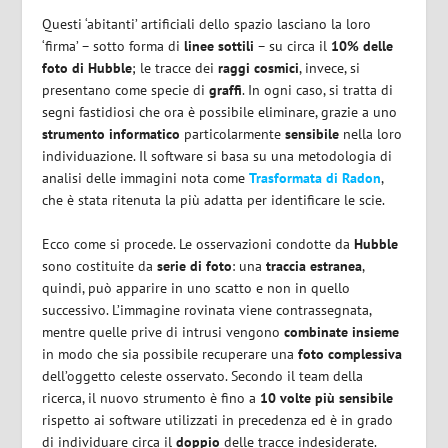
Questi ‘abitanti’ artificiali dello spazio lasciano la loro
‘firma’ – sotto forma di
linee sottili
– su circa il
10% delle
foto di Hubble
; le tracce dei
raggi cosmici
, invece, si
presentano come specie di
graffi
. In ogni caso, si tratta di
segni fastidiosi che ora è possibile eliminare, grazie a uno
strumento informatico
particolarmente
sensibile
nella loro
individuazione. Il software si basa su una metodologia di
analisi delle immagini nota come
Trasformata di
Radon
,
che è stata ritenuta la più adatta per identificare le scie.
Ecco come si procede. Le osservazioni condotte da
Hubble
sono costituite da
serie di foto
: una
traccia estranea
,
quindi, può apparire in uno scatto e non in quello
successivo. L’immagine rovinata viene contrassegnata,
mentre quelle prive di intrusi vengono
combinate insieme
in modo che sia possibile recuperare una
foto complessiva
dell’oggetto celeste osservato. Secondo il team della
ricerca, il nuovo strumento è fino a
10 volte più sensibile
rispetto ai software utilizzati in precedenza ed è in grado
di individuare circa il
doppio
delle tracce indesiderate.