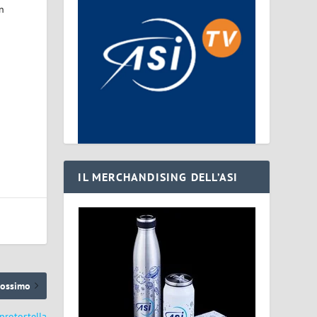
n
IL MERCHANDISING DELL’ASI
rossimo
protostella