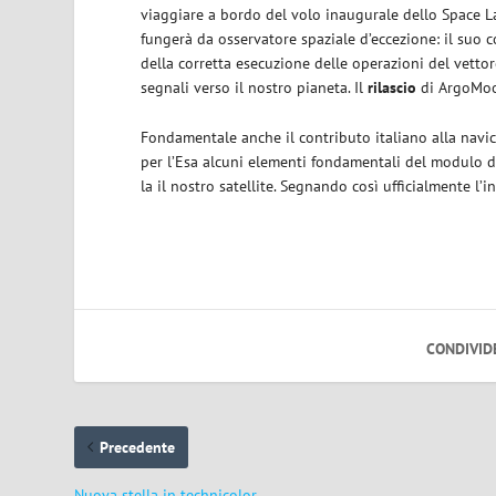
viaggiare a bordo del volo inaugurale dello Space La
fungerà da osservatore spaziale d’eccezione: il suo c
della corretta esecuzione delle operazioni del vettor
segnali verso il nostro pianeta. Il
rilascio
di ArgoMoon
Fondamentale anche il contributo italiano alla navicel
per l’Esa alcuni elementi fondamentali del modulo d
la il nostro satellite. Segnando così ufficialmente l’in
CONDIVID
Precedente
Nuova stella in technicolor