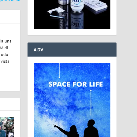
 Ha una
tà di
ADV
etodo
 vista