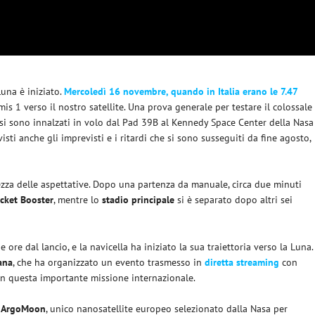
Luna è iniziato.
Mercoledì 16 novembre, quando in Italia erano le 7.47
is 1 verso il nostro satellite. Una prova generale per testare il colossale
 si sono innalzati in volo dal Pad 39B al Kennedy Space Center della Nasa
isti anche gli imprevisti e i ritardi che si sono susseguiti da fine agosto,
tezza delle aspettative. Dopo una partenza da manuale, circa due minuti
cket
Booster
, mentre lo
stadio
principale
si è separato dopo altri sei
ore dal lancio, e la navicella ha iniziato la sua traiettoria verso la Luna.
ana
, che ha organizzato un evento trasmesso in
diretta streaming
con
 in questa importante missione internazionale.
o
ArgoMoon
, unico nanosatellite europeo selezionato dalla Nasa per