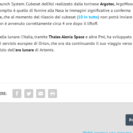
unch System. Cubesat dell’Asi realizzato dalla torinese
Argotec
, ArgoMoo
ompito è quello di fornire alla Nasa le immagini significative a conferma
e, che al momento del rilascio dei cubesat (
10 in tutto
) non potrà inviare
 è avvenuto correttamente circa 4 ore dopo il liftoff.
la lunare: l’Italia, tramite
Thales Alenia Space
e altre Pmi, ha sviluppato
i servizio europeo di Orion, che ora sta continuando il suo viaggio verso
izio dell’
era lunare
di Artemis.
ERE:
P
Webb osserva una giovane 