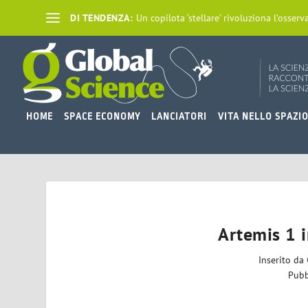
DI TENDENZA:
Un copilota ‘stellare’ rivoluziona l’osserva
HOME
SPACE ECONOMY
LANCIATORI
VITA NELLO SPAZI
Artemis 1 i
Inserito da
Pubb