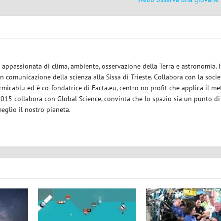
ce appassionata di clima, ambiente, osservazione della Terra e astronomia.
in comunicazione della scienza alla Sissa di Trieste. Collabora con la socie
micablu ed è co-fondatrice di Facta.eu, centro no profit che applica il m
 2015 collabora con Global Science, convinta che lo spazio sia un punto di
eglio il nostro pianeta.