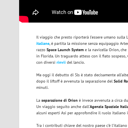
Il viaggio che presto riporterà l’essere umano sulla 
italiane
, è partita la missione senza equipaggio Artem
razzo
Space Launch System
e la navicella Orion, che
in Florida. Un traguardo atteso con il fiato sospeso, v
con diversi
rinvii
del lancio.
Ma oggi il debutto di Sls è stato decisamente all’al
dopo il liftoff è avvenuta la separazione del
Solid
Ro
minuti.
La
separazione di
Orion
è invece avvenuta a circa due 
Un viaggio seguito anche dall’
Agenzia Spaziale Itali
alcuni esperti Asi per approfondire il ruolo italiano
Tra i contributi chiave del nostro paese c’è l’italian