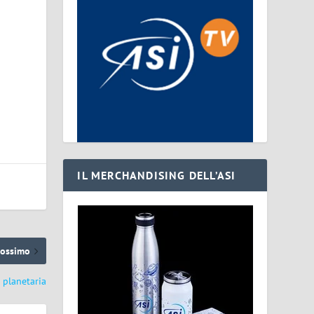
IL MERCHANDISING DELL’ASI
rossimo
 planetaria