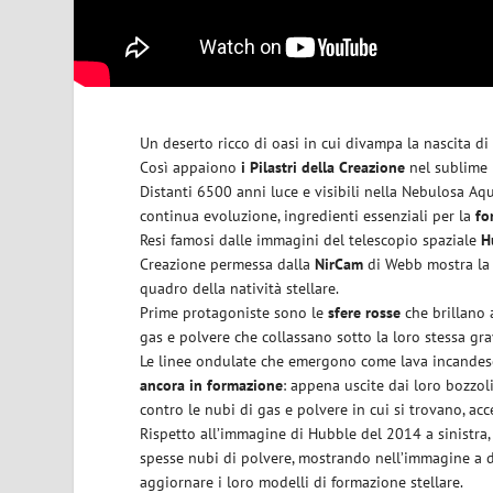
Un deserto ricco di oasi in cui divampa la nascita di
Così appaiono
i Pilastri della Creazione
nel sublime r
Distanti 6500 anni luce e visibili nella Nebulosa Aqu
continua evoluzione, ingredienti essenziali per la
fo
Resi famosi dalle immagini del telescopio spaziale
H
Creazione permessa dalla
NirCam
di Webb mostra la s
quadro della natività stellare.
Prime protagoniste sono le
sfere rosse
che brillano 
gas e polvere che collassano sotto la loro stessa gra
Le linee ondulate che emergono come lava incandesce
ancora in formazione
: appena uscite dai loro bozzol
contro le nubi di gas e polvere in cui si trovano, ac
Rispetto all’immagine di Hubble del 2014 a sinistra,
spesse nubi di polvere, mostrando nell’immagine a des
aggiornare i loro modelli di formazione stellare.