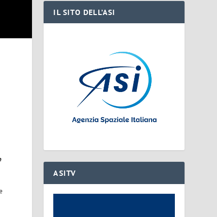
IL SITO DELL’ASI
e
ASITV
e