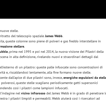
 nuove stelle.
itratto del telescopio spaziale
James Webb
.
ila, queste colonne sono piene di polveri e gas freddo interstellare in
rmazione stellare
.
ubble
, prima nel 1995 e poi nel 2014, la nuova visione dei Pilastri della
cena in alta definizione, rivelando nuovi e straordinari dettagli dal
all’esterno di un pilastro: queste palle infuocate sono concentrazioni di
vità e, riscaldandosi lentamente, alla fine formano nuove stelle.
nte dall’apice di due pilastri sono, invece,
energiche espulsioni da stell
i polverosi, queste stelle scagliano periodicamente getti supersonici
cendendo così i pilastri come lampioni infuocati.
 l’indagine nel
vicino infrarosso
del James Webb è in grado di penetrare l
tra i pilastri limpidi e permeabili. Webb aiuterà così i ricercatori ad