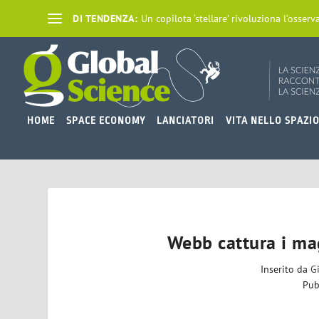
DI TENDENZA:
Un copilota ‘stellare’ rivoluziona l’osserva
HOME
SPACE ECONOMY
LANCIATORI
VITA NELLO SPAZI
Webb cattura i mag
Inserito da
G
Pub