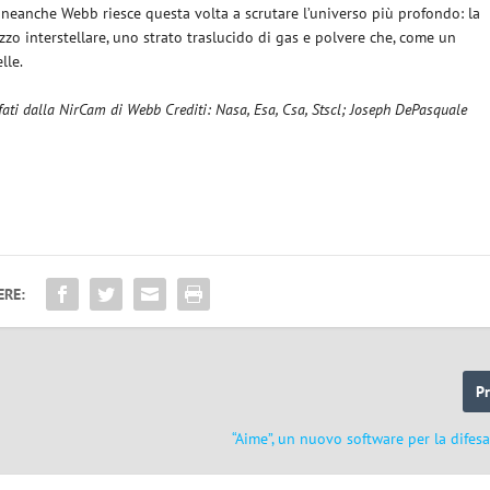
, neanche Webb riesce questa volta a scrutare l’universo più profondo: la
ezzo interstellare, uno strato traslucido di gas e polvere che, come un
lle.
fati dalla NirCam di Webb Crediti: Nasa, Esa, Csa, Stscl; Joseph DePasquale
ERE:
P
“Aime”, un nuovo software per la difesa