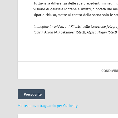
Tuttavia, a differenza delle sue precedenti immagini
visione di galassie lontane è, infatti, bloccata dal m
sipario chiuso, mette al centro della scena solo le ste
Immagine in evidenza: i Pilastri della Creazione fotogra
(Stscl), Anton M. Koekemoer (Stscl), Alyssa Pagan (Stscl)
CONDIVID
Precedente
Marte, nuovo traguardo per Curiosity