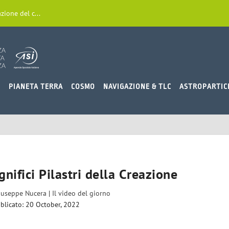
zione del c...
O
PIANETA TERRA
COSMO
NAVIGAZIONE & TLC
ASTROPARTIC
nifici Pilastri della Creazione
iuseppe Nucera
|
Il video del giorno
blicato: 20 October, 2022