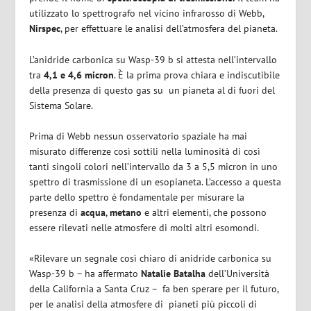
utilizzato lo spettrografo nel vicino infrarosso di Webb,
Nirspec
, per effettuare le analisi dell’atmosfera del pianeta.
L’anidride carbonica su Wasp-39 b si attesta nell’intervallo
tra
4,1 e 4,6 micron
. È la prima prova chiara e indiscutibile
della presenza di questo gas su un pianeta al di fuori del
Sistema Solare.
Prima di Webb nessun osservatorio spaziale ha mai
misurato differenze così sottili nella luminosità di così
tanti singoli colori nell’intervallo da 3 a 5,5 micron in uno
spettro di trasmissione di un esopianeta. L’accesso a questa
parte dello spettro è fondamentale per misurare la
presenza di
acqua
,
metano
e altri elementi, che possono
essere rilevati nelle atmosfere di molti altri esomondi.
«Rilevare un segnale così chiaro di anidride carbonica su
Wasp-39 b – ha affermato
Natalie Batalha
dell’Università
della California a Santa Cruz – fa ben sperare per il futuro,
per le analisi della atmosfere di pianeti più piccoli di