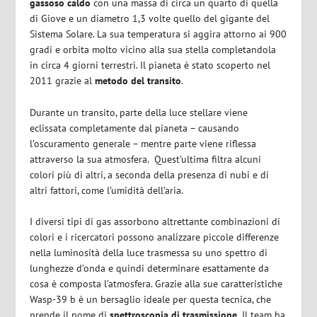
gassoso caldo
con una massa di circa un quarto di quella
di Giove e un diametro 1,3 volte quello del gigante del
Sistema Solare. La sua temperatura si aggira attorno ai 900
gradi e orbita molto vicino alla sua stella completandola
in circa 4 giorni terrestri. Il pianeta è stato scoperto nel
2011 grazie al
metodo del transito
.
Durante un transito, parte della luce stellare viene
eclissata completamente dal pianeta – causando
l’oscuramento generale – mentre parte viene riflessa
attraverso la sua atmosfera.
Quest’ultima filtra alcuni
colori più di altri, a seconda della presenza di nubi e di
altri fattori, come l’umidità dell’aria.
I diversi tipi di gas assorbono altrettante combinazioni di
colori e i ricercatori possono analizzare piccole differenze
nella luminosità della luce trasmessa su uno spettro di
lunghezze d’onda e quindi determinare esattamente da
cosa è composta l’atmosfera. Grazie alla sue caratteristiche
Wasp-39 b è un bersaglio ideale per questa tecnica, che
prende il nome di
spettroscopia di trasmissione.
Il team ha