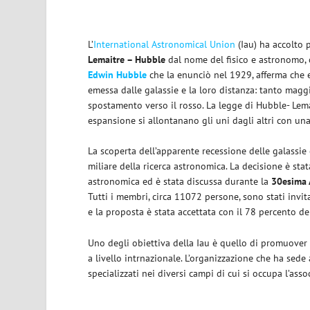
L’
International Astronomical Union
(Iau) ha accolto 
Lemaitre – Hubble
dal nome del fisico e astronomo, 
Edwin Hubble
che la enunciò nel 1929, afferma che e
emessa dalle galassie e la loro distanza: tanto maggi
spostamento verso il rosso. La legge di Hubble- Lemai
espansione si allontanano gli uni dagli altri con un
La scoperta dell’apparente recessione delle galassie
miliare della ricerca astronomica. La decisione è stat
astronomica ed è stata discussa durante la
30esima 
Tutti i membri, circa 11072 persone, sono stati invita
e la proposta è stata accettata con il 78 percento dei
Uno degli obiettiva della Iau è quello di promuover e
a livello intrnazionale. L’organizzazione che ha sede 
specializzati nei diversi campi di cui si occupa l’asso