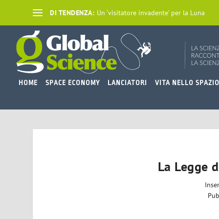
DI TENDENZA:
Un ‘visitatore invadente’ per la Luna
HOME
SPACE ECONOMY
LANCIATORI
VITA NELLO SPAZI
La Legge 
Inse
Pub