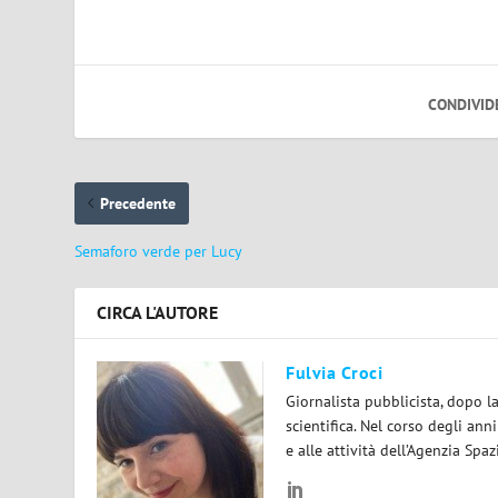
CONDIVID
Precedente
Semaforo verde per Lucy
CIRCA L'AUTORE
Fulvia Croci
Giornalista pubblicista, dopo l
scientifica. Nel corso degli ann
e alle attività dell’Agenzia Spaz