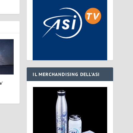
IL MERCHANDISING DELL’ASI
e’