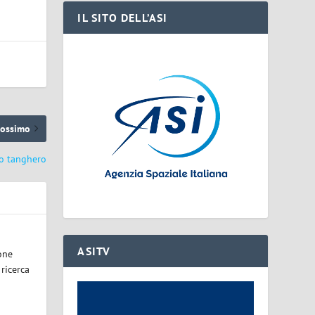
IL SITO DELL’ASI
rossimo
o tanghero
ASITV
one
 ricerca