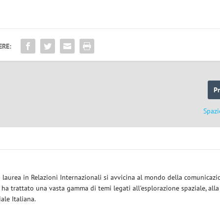
ERE:
P
Spazi
a laurea in Relazioni Internazionali si avvicina al mondo della comunicazi
i ha trattato una vasta gamma di temi legati all'esplorazione spaziale, alla
iale Italiana.