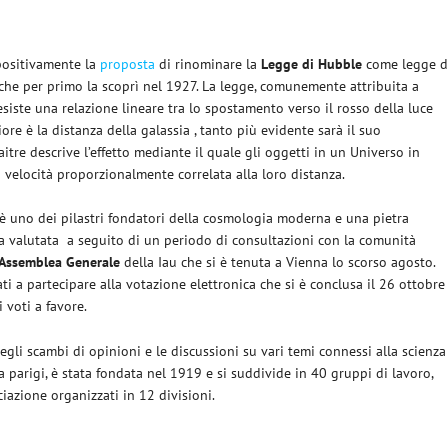
positivamente la
proposta
di rinominare la
Legge di Hubble
come legge d
che per primo la scoprì nel 1927.
La legge, comunemente attribuita a
siste una relazione lineare tra lo spostamento verso il rosso della luce
ore è la distanza della galassia , tanto più evidente sarà il suo
tre descrive l’effetto mediante il quale gli oggetti in un Universo in
a velocità proporzionalmente correlata alla loro distanza.
 è uno dei pilastri fondatori della cosmologia moderna e una pietra
a valutata
a seguito di un periodo di consultazioni con la comunità
Assemblea Generale
della Iau che si è tenuta a Vienna lo scorso agosto.
ti a partecipare alla votazione elettronica che si è conclusa il 26 ottobre
 voti a favore.
gli scambi di opinioni e le discussioni su vari temi connessi alla scienza
a parigi, è stata fondata nel 1919 e si suddivide in 40 gruppi di lavoro,
ciazione organizzati in 12 divisioni.