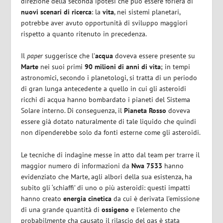
direzione della seconda ipotesi che può essere foriera di
nuovi scenari di ricerca
: la
vita
, nei sistemi planetari,
potrebbe aver avuto opportunità di sviluppo maggiori
rispetto a quanto ritenuto in precedenza.
Il
paper
suggerisce che l’
acqua
doveva essere presente su
Marte
nei suoi primi
90 milioni di anni di vita
; in tempi
astronomici, secondo i planetologi, si tratta di un periodo
di gran lunga antecedente a quello in cui gli asteroidi
ricchi di acqua hanno bombardato i pianeti del Sistema
Solare interno. Di conseguenza, il
Pianeta Rosso
doveva
essere già dotato naturalmente di tale liquido che quindi
non dipenderebbe solo da fonti esterne come gli asteroidi.
Le tecniche di indagine messe in atto dal team per trarre il
maggior numero di informazioni da
Nwa 7533
hanno
evidenziato che Marte, agli albori della sua esistenza, ha
subito gli ‘schiaffi’ di uno o più asteroidi: questi impatti
hanno creato
energia cinetica
da cui è derivata l’emissione
di una grande quantità di
ossigeno
e l’elemento che
probabilmente cha causato il rilascio del gas è stata