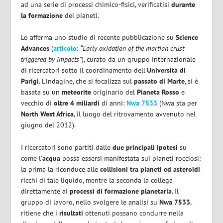
ad una serie di processi chimico-fisici, verificatisi
durante
la formazione
dei pianeti.
Lo afferma uno studio di recente pubblicazione su
Science
Advances
(
articolo
:
“Early oxidation of the martian crust
triggered by impacts”
), curato da un gruppo internazionale
di ricercatori sotto il coordinamento dell’
Università di
Parigi
. L’indagine, che si focalizza sul
passato di Marte
, si è
basata su un
meteorite
originario del
Pianeta Rosso
e
vecchio di
oltre 4 miliardi
di anni:
Nwa 7533
(Nwa sta per
North West Africa
, il luogo del ritrovamento avvenuto nel
giugno del 2012).
I ricercatori sono partiti dalle
due principali ipotesi
su
come l’
acqua
possa essersi manifestata sui pianeti rocciosi:
la prima la riconduce alle
collisioni tra pianeti ed asteroidi
ricchi di tale liquido, mentre la seconda la collega
direttamente ai
processi di formazione planetaria
. Il
gruppo di lavoro, nello svolgere le analisi su
Nwa 7533
,
ritiene che i
risultati
ottenuti possano condurre nella