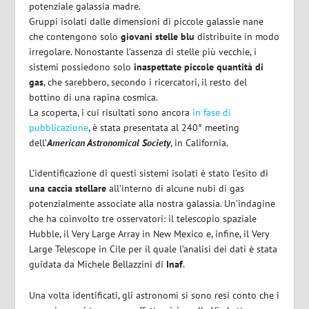
potenziale galassia madre.
Gruppi isolati dalle dimensioni di piccole galassie nane
che contengono solo
giovani stelle blu
distribuite in modo
irregolare. Nonostante l’assenza di stelle più vecchie, i
sistemi possiedono solo
inaspettate piccole quantità di
gas
, che sarebbero, secondo i ricercatori, il resto del
bottino di una rapina cosmica.
La scoperta, i cui risultati sono ancora
in fase di
pubblicazione
, è stata presentata al 240° meeting
dell’
American Astronomical Society
, in California.
L’identificazione di questi sistemi isolati è stato l’esito di
una caccia stellare
all’interno di alcune nubi di gas
potenzialmente associate alla nostra galassia. Un’indagine
che ha coinvolto tre osservatori: il telescopio spaziale
Hubble, il Very Large Array in New Mexico e, infine, il Very
Large Telescope in Cile per il quale l’analisi dei dati è stata
guidata da Michele Bellazzini di
Inaf
.
Una volta identificati, gli astronomi si sono resi conto che i