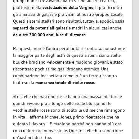
gruppi non si trovavano affatto vicino alla Via Lattea,
piuttosto nella
costellazione della Vergine
, il più ricco tra
gli ammassi di galassie più vicini al nostro Gruppo Locale.
Questi sistemi stellari sono risultati, tuttavia, apolidi, ossia
separati da potenziali galassie
madri in alcuni casi anche
da
oltre 300.000 anni luce di distanza
.
Ma questa non è l’unica peculiarità riscontrata: nonostante
la maggior parte degli astri di questi sistemi siano stelle
blu, che bruciano velocemente e muoiono giovani, è stato
riscontrato pochissimo gas idrogeno atomico. Una
combinazione inaspettata come lo è un terzo riscontro
inatteso: la
mancanza totale di stelle rosse
.
«Le stelle che nascono rosse hanno una massa inferiore e
quindi vivono più a lungo delle stelle blu, quindi le
vecchie stelle rosse sono di solito le ultime che rimangono
in vita – afferma Michael Jones, primo ricercatore che ha
guidato il lavoro – E muoiono perché non hanno più gas
con cui formare nuove stelle. Queste stelle blu sono come
un’oasi nel deserto».