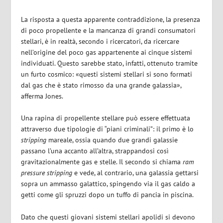
La risposta a questa apparente contraddizione, la presenza
di poco propellente e la mancanza di grandi consumatori
stellari, è in realtà, secondo i ricercatori, da ricercare
nell’origine del poco gas appartenente ai cinque sistemi
individuati. Questo sarebbe stato, infatti, ottenuto tramite
un furto cosmico: «questi sistemi stellari si sono formati
dal gas che è stato rimosso da una grande galassia»,
afferma Jones.
Una rapina di propellente stellare può essere effettuata
attraverso due tipologie di “piani criminali”: il primo è lo
stripping
mareale, ossia quando due grandi galassie
passano l’una accanto all’altra, strappandosi così
gravitazionalmente gas e stelle. Il secondo si chiama
ram
pressure stripping
e vede, al contrario, una galassia gettarsi
sopra un ammasso galattico, spingendo via il gas caldo a
getti come gli spruzzi dopo un tuffo di pancia in piscina.
Dato che questi giovani sistemi stellari apolidi si devono