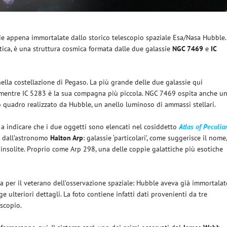
sie appena immortalate dallo storico telescopio spaziale Esa/Nasa Hubble.
ttica, è una struttura cosmica formata dalle due galassie
NGC 7469
e
IC
nella costellazione di Pegaso. La più grande delle due galassie qui
9, mentre IC 5283 è la sua compagna più piccola. NGC 7469 ospita anche u
o quadro realizzato da Hubble, un anello luminoso di ammassi stellari.
a a indicare che i due oggetti sono elencati nel cosiddetto
Atlas of Peculia
to dall’astronomo
Halton Arp
: galassie ‘particolari’, come suggerisce il nome
 insolite. Proprio come Arp 298, una delle coppie galattiche più esotiche
a per il veterano dell’osservazione spaziale: Hubble aveva già immortala
ulteriori dettagli. La foto contiene infatti dati provenienti da tre
escopio.