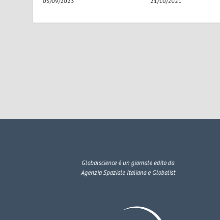
05/09/2023
21/10/2021
Globalscience
è un giornale edito da
Agenzia Spaziale Italiana e Globalist