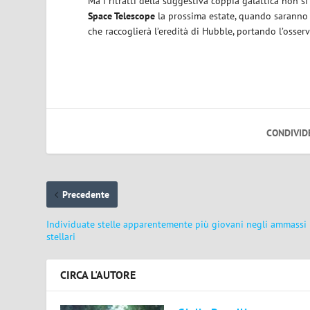
Ma i ritratti della suggestiva coppia galattica non s
Space Telescope
la prossima estate, quando saranno u
che raccoglierà l’eredità di Hubble, portando l’osse
CONDIVID
Precedente
Individuate stelle apparentemente più giovani negli ammassi
stellari
CIRCA L'AUTORE