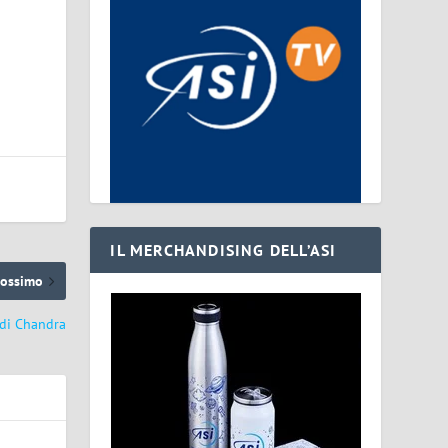
IL MERCHANDISING DELL’ASI
rossimo
 di Chandra