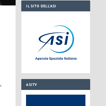
IL SITO DELL’ASI
n
r
,
ASITV
to