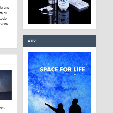
 Ha una
tà di
etodo
 vista
ADV
ggio