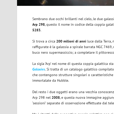
Sembrano due occhi brillanti nel cielo, le due galas
Arp 298
, questo il nome in codice della coppia gala
5283
.
Si trova a circa
200 milioni di anni
luce dalla Terra, 
raffigurate è la galassia a spirale barrata NGC 746
buco nero supermassiccio; a completare il pittoresc
La sigla ‘Arp’ nel nome di questa coppia galattica st
Galaxies
. Si tratta di un catalogo galattico compila
che contengono strutture singolari o caratteristiche
immortalate da Hubble.
Del resto i due oggetti erano una vecchia conoscenz
Arp 298 nel
2008
, e questa nuova immagine aggiunge 
‘sessioni’ separate di osservazione effettuate dal tel