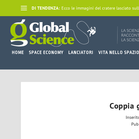
DI TENDENZA:
Ecco le immagini del cratere lasciato sull
HOME
SPACE ECONOMY
LANCIATORI
VITA NELLO SPAZI
Coppia 
Inseri
Pub