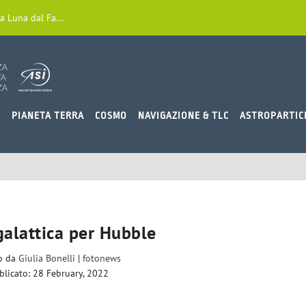
a Luna dal Fa...
O
PIANETA TERRA
COSMO
NAVIGAZIONE & TLC
ASTROPARTIC
galattica per Hubble
to da
Giulia Bonelli
|
fotonews
blicato: 28 February, 2022