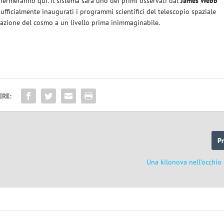
i fermeranno qui. Il sistema sarà uno dei primi osservati dal
James Webb
fficialmente inaugurati i programmi scientifici del telescopio spaziale
rvazione del cosmo a un livello prima inimmaginabile.
ERE:
P
Una kilonova nell’occhio