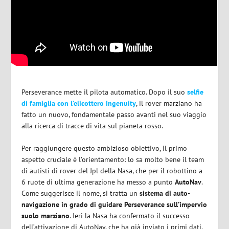
Perseverance mette il pilota automatico. Dopo il suo
selfie
di famiglia con l’elicottero Ingenuity
, il rover marziano ha
fatto un nuovo, fondamentale passo avanti nel suo viaggio
alla ricerca di tracce di vita sul pianeta rosso.
Per raggiungere questo ambizioso obiettivo, il primo
aspetto cruciale è l’orientamento: lo sa molto bene il team
di autisti di rover del Jpl della Nasa, che per il robottino a
6 ruote di ultima generazione ha messo a punto
AutoNav
.
Come suggerisce il nome, si tratta un
sistema di auto-
navigazione in grado di guidare Perseverance sull’impervio
suolo marziano
. Ieri la Nasa ha confermato il successo
dell’attivazione di AutoNav, che ha già inviato i primi dati.