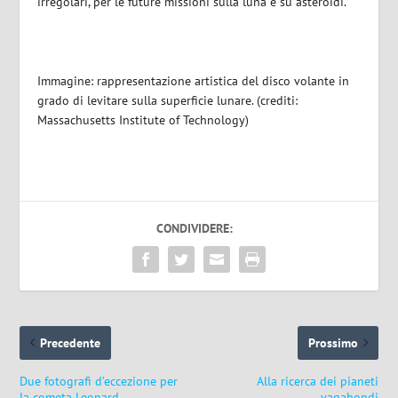
irregolari, per le future missioni sulla luna e su asteroidi.
Immagine: rappresentazione artistica del disco volante in
grado di levitare sulla superficie lunare. (crediti:
Massachusetts Institute of Technology)
CONDIVIDERE:
Precedente
Prossimo
Due fotografi d’eccezione per
Alla ricerca dei pianeti
la cometa Leonard
vagabondi