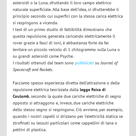
asteroidi o la Luna, sfruttando il loro campo elettrico
naturale superficiale. Alla base dell’idea, si sfrutterebbe il
principio secondo cui superfici con la stessa carica elettrica
si respingono a vicenda.
I test di un primo studio di fattibilità dimostrano che
questa repulsione, generata caricando elettricamente il
rover grazie a fasci di ioni, è abbastanza forte da far
levitare un piccolo veicolo di 1 chilogrammo sulla Luna o
su grandi asteroidi come Psyche.
I risultati ottenuti dal team sono
pubblicati
su
Journal of
Spacecraft and Rockets
.
Facciamo spesso esperienza diretta dell’attrazione o della
repulsione elettrica teorizzata dalla
legge fisica di
Coulomb
, secondo la quale due cariche elettriche di segno
opposto si attraggono e, invece, due cariche elettriche
dello stesso segno si respingono. Ciò avviene, per esempio,
quando i nostri capelli si drizzano per l’elettricità statica se
strofinati su tessuti particolari come cappellini di lana o
pettini di plastica.