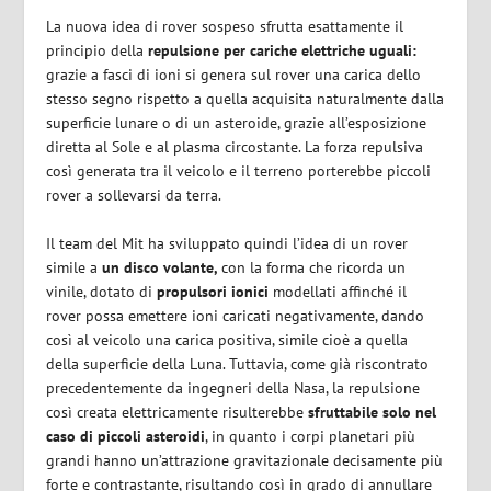
La nuova idea di rover sospeso sfrutta esattamente il
principio della
repulsione per cariche elettriche uguali:
grazie a fasci di ioni si genera sul rover una carica dello
stesso segno rispetto a quella acquisita naturalmente dalla
superficie lunare o di un asteroide, grazie all’esposizione
diretta al Sole e al plasma circostante. La forza repulsiva
così generata tra il veicolo e il terreno porterebbe piccoli
rover a sollevarsi da terra.
Il team del Mit ha sviluppato quindi l’idea di un rover
simile a
un disco volante,
con la forma che ricorda un
vinile, dotato di
propulsori ionici
modellati affinché il
rover possa emettere ioni caricati negativamente, dando
così al veicolo una carica positiva, simile cioè a quella
della superficie della Luna. Tuttavia, come già riscontrato
precedentemente da ingegneri della Nasa, la repulsione
così creata elettricamente risulterebbe
sfruttabile solo nel
caso di piccoli asteroidi
, in quanto i corpi planetari più
grandi hanno un’attrazione gravitazionale decisamente più
forte e contrastante, risultando così in grado di annullare