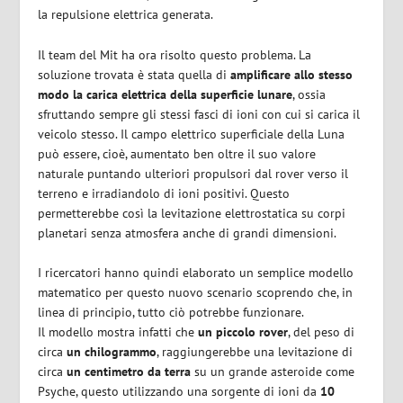
la repulsione elettrica generata.
Il team del Mit ha ora risolto questo problema. La
soluzione trovata è stata quella di
amplificare allo stesso
modo la carica elettrica della superficie lunare
, ossia
sfruttando sempre gli stessi fasci di ioni con cui si carica il
veicolo stesso. Il campo elettrico superficiale della Luna
può essere, cioè, aumentato ben oltre il suo valore
naturale puntando ulteriori propulsori dal rover verso il
terreno e irradiandolo di ioni positivi. Questo
permetterebbe così la levitazione elettrostatica su corpi
planetari senza atmosfera anche di grandi dimensioni.
I ricercatori hanno quindi elaborato un semplice modello
matematico per questo nuovo scenario scoprendo che, in
linea di principio, tutto ciò potrebbe funzionare.
Il modello mostra infatti che
un piccolo rover
, del peso di
circa
un chilogrammo
, raggiungerebbe una levitazione di
circa
un centimetro da terra
su un grande asteroide come
Psyche, questo utilizzando una sorgente di ioni da
10