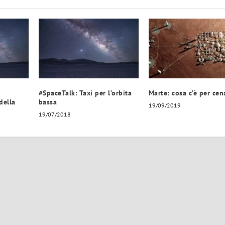
t
#SpaceTalk: Taxi per l’orbita
Marte: cosa c’è per cen
della
bassa
19/09/2019
19/07/2018