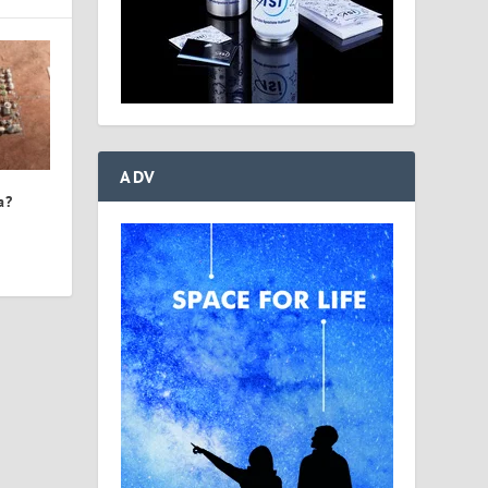
ADV
a?