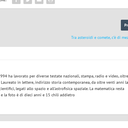
P
Tra asteroidi e comete, c’è di me
1994 ha lavorato per diverse testate nazionali, stampa, radio e video, oltr
. Laureato in lettere, indirizzo storia contemporanea, da oltre venti anni l
ientifici, legati allo spazio e all'astrofisica spaziale. La matematica resta
la foto è di dieci anni e 15 chili addietro