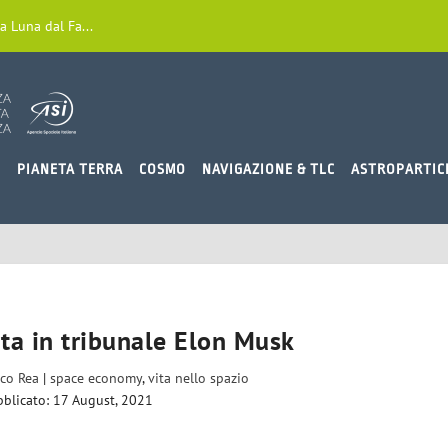
a Luna dal Fa...
O
PIANETA TERRA
COSMO
NAVIGAZIONE & TLC
ASTROPARTIC
rta in tribunale Elon Musk
sco Rea
|
space economy
,
vita nello spazio
blicato: 17 August, 2021