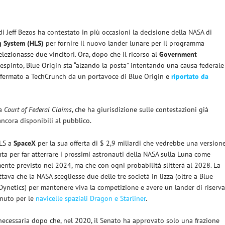
 di Jeff Bezos ha contestato in più occasioni la decisione della NASA di
 System (HLS)
per fornire il nuovo lander lunare per il programma
lezionasse due vincitori. Ora, dopo che il ricorso al
Government
respinto, Blue Origin sta “alzando la posta” intentando una causa federale
ffermato a TechCrunch da un portavoce di Blue Origin e
riportato da
la
Court of Federal Claims
, che ha giurisdizione sulle contestazioni già
ncora disponibili al pubblico.
HLS a
SpaceX
per la sua offerta di $ 2,9 miliardi che vedrebbe una version
zata per far atterrare i prossimi astronauti della NASA sulla Luna come
mente previsto nel 2024, ma che con ogni probabilità slitterà al 2028. La
ttava che la NASA scegliesse due delle tre società in lizza (oltre a Blue
Dynetics) per mantenere viva la competizione e avere un lander di riserv
enuto per le
navicelle spaziali Dragon e Starliner
.
a necessaria dopo che, nel 2020, il Senato ha approvato solo una frazione