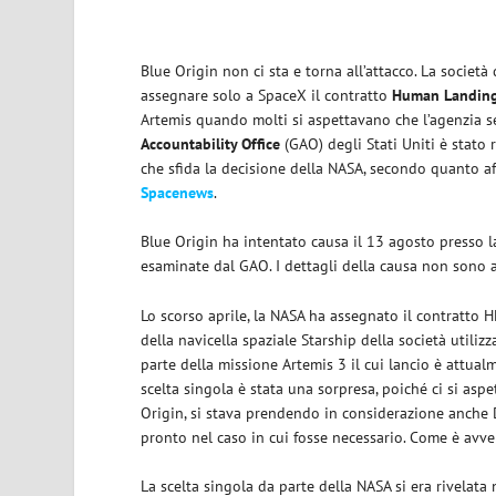
Blue Origin non ci sta e torna all’attacco. La società
assegnare solo a SpaceX il contratto
Human Landing
Artemis quando molti si aspettavano che l’agenzia se
Accountability Office
(GAO) degli Stati Uniti è stato 
che sfida la decisione della NASA, secondo quanto a
Spacenews
.
Blue Origin ha intentato causa il 13 agosto presso 
esaminate dal GAO. I dettagli della causa non sono a
Lo scorso aprile, la NASA ha assegnato il contratto 
della navicella spaziale Starship della società utiliz
parte della missione Artemis 3 il cui lancio è attual
scelta singola è stata una sorpresa, poiché ci si aspe
Origin, si stava prendendo in considerazione anche 
pronto nel caso in cui fosse necessario. Come è avv
La scelta singola da parte della NASA si era rivelat