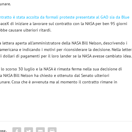
lunare.
ontratto è stata accolta da formali proteste presentate al GAO sia da Blue
paceX di iniziare a lavorare sul contratto con la NASA per ben 95 giorni
be causare ulteriori ritardi.
lettera aperta all’amministratore della NASA Bill Nelson, descrivendo i
 americana e indicando i motivi per riconsiderare la decisione. Nella lette
 di dollari di pagamenti per il loro lander se la NASA avesse cambiato idea.
s lo scorso 30 luglio e la NASA è rimasta ferma nella sua decisione di
a NASA Bill Nelson ha chiesto e ottenuto dal Senato ulteriori
 lunare. Cosa che è avvenuta ma al momento il contratto rimane in
ERE: