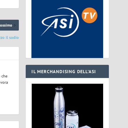
rossimo
zzo il sodio
IL MERCHANDISING DELL’ASI
e che
avora