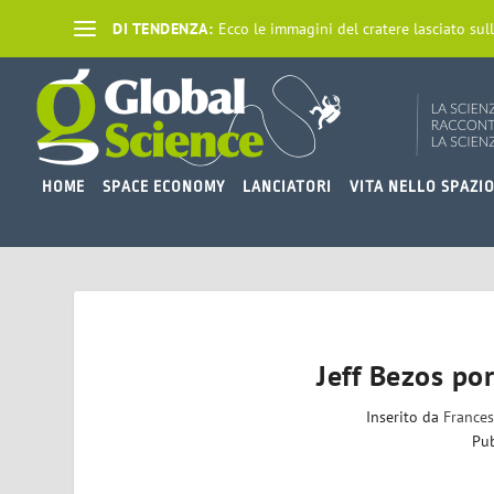
DI TENDENZA:
Ecco le immagini del cratere lasciato sull
HOME
SPACE ECONOMY
LANCIATORI
VITA NELLO SPAZI
Jeff Bezos po
Inserito da
France
Pub