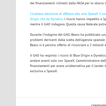
dei finanziamenti richiesti dalla NASA per lo sbarco 
L’inattesa decisione di affidare alla sola SpaceX il c
Origin che da Dynetics
. I ricorsi hanno impedito a S
mentre il GAO indagava. Questa causa federale potreb
Durante l’indagine del GAO, Bezos ha pubblicato una 
problemi derivanti dalla scelta dell’agenzia spaziale
Bezos si è persino offerto di rinunciare a 2 miliardi
Il GAO ha respinto i ricorsi di Blue Origin e Dynetic
andare avanti solo con SpaceX. L’amministratore dell
finanziamenti per avere un’alternativa per il lander
esclusiva a SpaceX.
CONDIVID