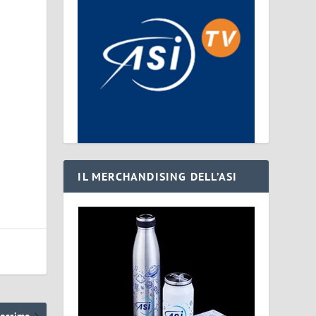
e
IL MERCHANDISING DELL’ASI
rossimo