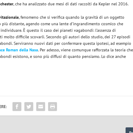
nchester
, che ha analizzato due mesi di dati raccolti da Kepler nel 2016.
vitazionale
, fenomeno che si verifica quando la gravità di un oggetto
to più distante, agendo come una lente d’ingrandimento cosmico che
individuare. È questo il caso dei pianeti vagabondi: l’assenza di
i molto difficile scovarli. Secondo gli autori dello studio, dei 27 episodi
bondi. Serviranno nuovi dati per confermare questa ipotesi, ad esempio
race Roman della Nasa
. Per adesso, viene comunque rafforzata la teoria ch
abondi esistono, e sono più diffusi di quanto pensiamo. Lo dice anche
ERE:
P