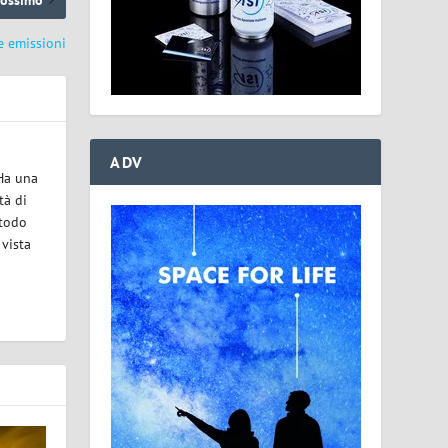
e emissioni
ADV
 Ha una
tà di
etodo
 vista