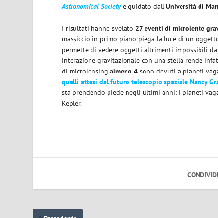
Astronomical Society
e guidato dall’
Università di Ma
I risultati hanno svelato
27 eventi di microlente gra
massiccio in primo piano piega la luce di un ogget
permette di vedere oggetti altrimenti impossibili da 
interazione gravitazionale con una stella rende infatt
di microlensing
almeno 4
sono dovuti a pianeti vaga
quelli attesi dal futuro telescopio spaziale Nancy G
sta prendendo piede negli ultimi anni: i pianeti vag
Kepler.
CONDIVID
Precedente