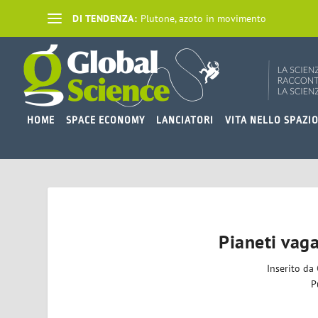
DI TENDENZA:
Plutone, azoto in movimento
HOME
SPACE ECONOMY
LANCIATORI
VITA NELLO SPAZI
Pianeti vag
Inserito da
P