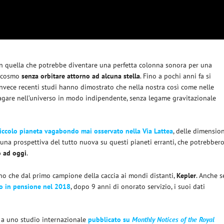
in quella che potrebbe diventare una perfetta colonna sonora per una
el cosmo
senza orbitare attorno ad alcuna stella
. Fino a pochi anni fa si
invece recenti studi hanno dimostrato che nella nostra così come nelle
are nell’universo in modo indipendente, senza legame gravitazionale
piccolo pianeta vagabondo mai osservato nella Via Lattea
, delle dimensio
 una prospettiva del tutto nuova su questi pianeti erranti, che potrebber
o ad oggi
.
o che dal primo campione della caccia ai mondi distanti,
Kepler
. Anche s
o in pensione nel 2018
, dopo 9 anni di onorato servizio, i suoi dati
e a uno studio internazionale
pubblicato su
Monthly Notices of the Royal