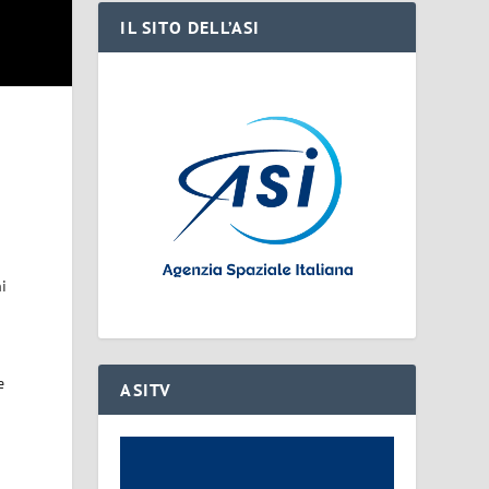
IL SITO DELL’ASI
ni
o
e
ASITV