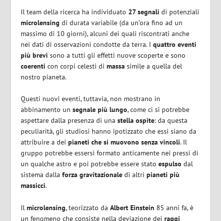
Il team della ricerca ha individuato
27 segnali
di potenziali
microlensing
di durata variabile (da un’ora fino ad un
massimo di 10 giorni), alcuni dei quali riscontrati anche
nei dati di osservazioni condotte da terra. I
quattro eventi
più brevi
sono a tutti gli effetti nuove scoperte e sono
coerenti
con corpi celesti di
massa
simile a quella del
nostro pianeta.
Questi nuovi eventi, tuttavia, non mostrano in
abbinamento un
segnale più lungo
, come ci si potrebbe
aspettare dalla presenza di una
stella ospite
: da questa
peculiarità, gli studiosi hanno ipotizzato che essi siano da
attribuire a dei
pianeti che si muovono senza vincoli
. Il
gruppo potrebbe essersi formato anticamente nei pressi di
un qualche astro e poi potrebbe essere stato
espulso
dal
sistema dalla
forza gravitazionale
di altri
pianeti più
massicci
.
Il
microlensing
, teorizzato da
Albert Einstein
85 anni fa, è
un fenomeno che consiste nella deviazione dei
raggi