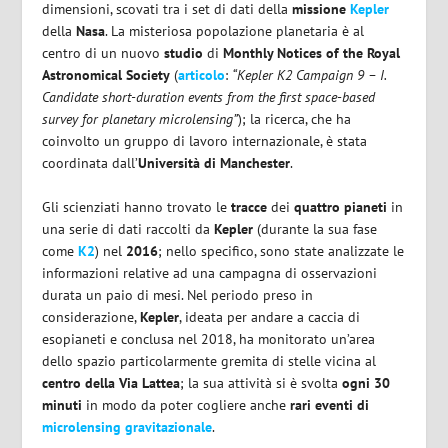
dimensioni, scovati tra i set di dati della
missione
Kepler
della
Nasa
. La misteriosa popolazione planetaria è al
centro di un nuovo
studio
di
Monthly Notices of the Royal
Astronomical Society
(
articolo
:
“Kepler K2 Campaign 9 – I.
Candidate short-duration events from the first space-based
survey for planetary microlensing”
); la ricerca, che ha
coinvolto un gruppo di lavoro internazionale, è stata
coordinata dall’
Università di Manchester
.
Gli scienziati hanno trovato le
tracce
dei
quattro pianeti
in
una serie di dati raccolti da
Kepler
(durante la sua fase
come
K2
) nel
2016
; nello specifico, sono state analizzate le
informazioni relative ad una campagna di osservazioni
durata un paio di mesi. Nel periodo preso in
considerazione,
Kepler
, ideata per andare a caccia di
esopianeti e conclusa nel 2018, ha monitorato un’area
dello spazio particolarmente gremita di stelle vicina al
centro della Via Lattea
; la sua attività si è svolta
ogni 30
minuti
in modo da poter cogliere anche
rari eventi di
microlensing gravitazionale
.