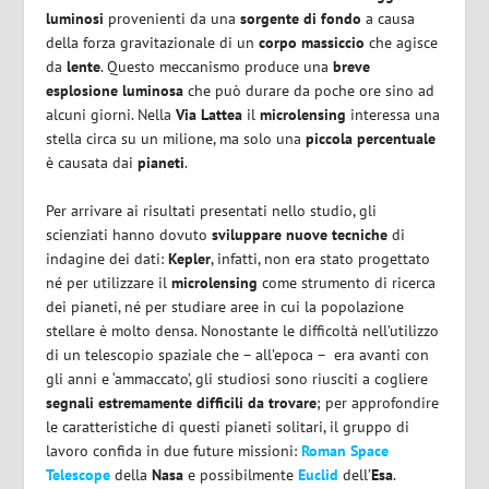
luminosi
provenienti da una
sorgente di fondo
a causa
della forza gravitazionale di un
corpo massiccio
che agisce
da
lente
. Questo meccanismo produce una
breve
esplosione luminosa
che può durare da poche ore sino ad
alcuni giorni. Nella
Via Lattea
il
microlensing
interessa una
stella circa su un milione, ma solo una
piccola percentuale
è causata dai
pianeti
.
Per arrivare ai risultati presentati nello studio, gli
scienziati hanno dovuto
sviluppare nuove tecniche
di
indagine dei dati:
Kepler
, infatti, non era stato progettato
né per utilizzare il
microlensing
come strumento di ricerca
dei pianeti, né per studiare aree in cui la popolazione
stellare è molto densa. Nonostante le difficoltà nell’utilizzo
di un telescopio spaziale che – all’epoca – era avanti con
gli anni e ‘ammaccato’, gli studiosi sono riusciti a cogliere
segnali estremamente difficili da trovare
; per approfondire
le caratteristiche di questi pianeti solitari, il gruppo di
lavoro confida in due future missioni:
Roman Space
Telescope
della
Nasa
e possibilmente
Euclid
dell’
Esa
.