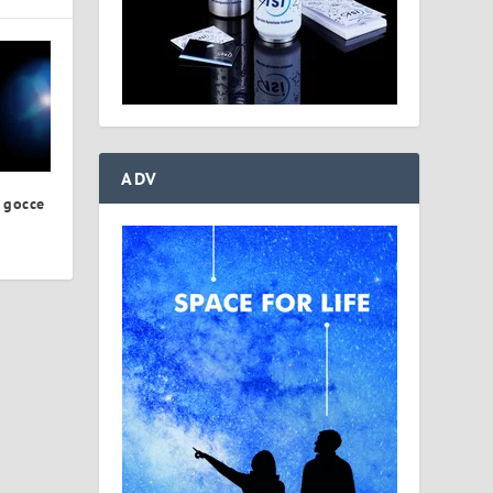
ADV
 gocce