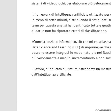
sistemi di videogiochi, per elaborare più velocement
Il framework di intelligenza artificiale utilizzato p
in meno di sette minuti, distribuendo il set di dati s
team per questa analisi ha identificato tutte e quatt
di dati e non ha riportato errori di classificazione.
«Come scienziato informatico, ciò che mi entusiasma 
Data Science and Learning (DSL) di Argonne, «è che mo
possono essere integrati in modo naturale nei flussi 
più velocemente e meglio, incrementando e non sost
Il lavoro, pubblicato su Nature Astronomy, ha mostra
dall’intelligenza artificiale.
CONDIVID