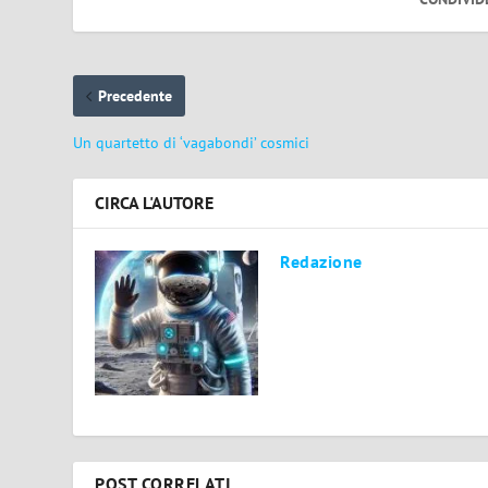
Precedente
Un quartetto di ‘vagabondi’ cosmici
CIRCA L'AUTORE
Redazione
POST CORRELATI