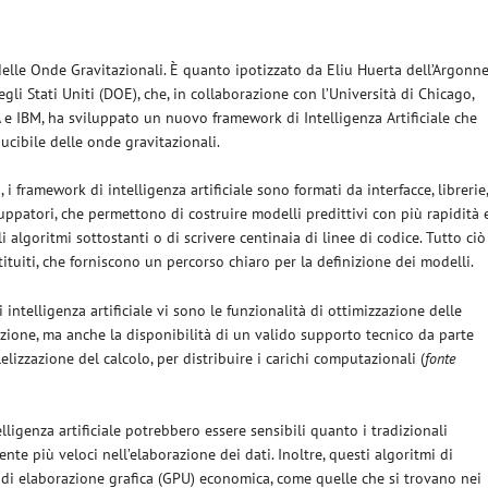
 delle Onde Gravitazionali. È quanto ipotizzato da Eliu Huerta dell’Argonn
li Stati Uniti (DOE), che, in collaborazione con l’Università di Chicago,
A e IBM, ha sviluppato un nuovo framework di Intelligenza Artificiale che
ducibile delle onde gravitazionali.
i, i framework di intelligenza artificiale sono formati da interfacce, librerie
uppatori, che permettono di costruire modelli predittivi con più rapidità 
i algoritmi sottostanti o di scrivere centinaia di linee di codice. Tutto ciò
ituiti, che forniscono un percorso chiaro per la definizione dei modelli.
intelligenza artificiale vi sono le funzionalità di ottimizzazione delle
zione, ma anche la disponibilità di un valido supporto tecnico da parte
elizzazione del calcolo, per distribuire i carichi computazionali (
fonte
igenza artificiale potrebbero essere sensibili quanto i tradizionali
te più veloci nell’elaborazione dei dati. Inoltre, questi algoritmi di
tà di elaborazione grafica (GPU) economica, come quelle che si trovano nei