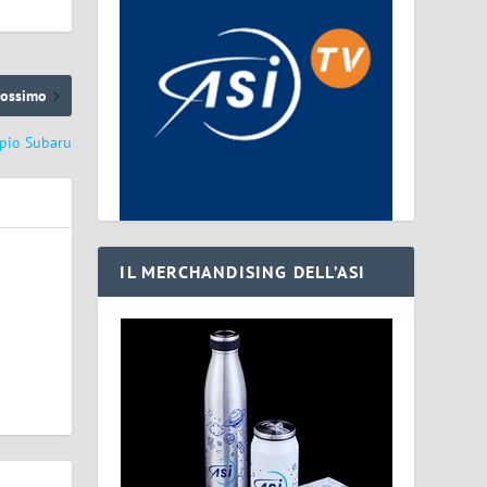
rossimo
opio Subaru
IL MERCHANDISING DELL’ASI