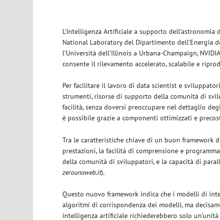
L’Intelligenza Artificiale a supporto dell’astronomia
National Laboratory del Dipartimento dell’Energia deg
l’Università dell’Illinois a Urbana-Champaign, NVIDI
consente il rilevamento accelerato, scalabile e ripro
Per facilitare il lavoro di data scientist e sviluppator
strumenti, risorse di supporto della comunità di svil
facilità, senza doversi preoccupare nel dettaglio degl
è possibile grazie a componenti ottimizzati e precost
Tra le caratteristiche chiave di un buon framework di 
prestazioni, la facilità di comprensione e programma
della comunità di sviluppatori, e la capacità di parall
zerounoweb.it
).
Questo nuovo framework indica che i modelli di intell
algoritmi di corrispondenza dei modelli, ma decisamen
intelligenza artificiale richiederebbero solo un’uni