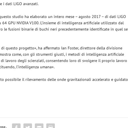
e i dati LIGO avanzati.
er questo studio ha elaborato un intero mese – agosto 2017 – di dati LIGO
u 64 GPU NVIDIA V100. L’insieme di intelligenza artificiale utilizzato dal
ro le fusioni binarie di buchi neri precedentemente identificate in quel se
di questo progetto», ha affermato Ian Foster, direttore della divisione
stra come, con gli strumenti giusti, i metodi di intelligenza artificiale
di lavoro degli scienziati, consentendo loro di svolgere il proprio lavoro
ituendo, l’intelligenza umana».
to possibile il rilevamento delle onde gravitazionali accelerato e guidat
ERE: