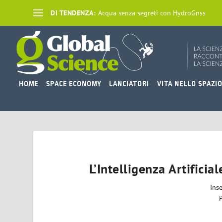
DI TENDENZA:
Acqua senza segreti con HydroGnss
HOME
SPACE ECONOMY
LANCIATORI
VITA NELLO SPAZI
L’Intelligenza Artificia
Ins