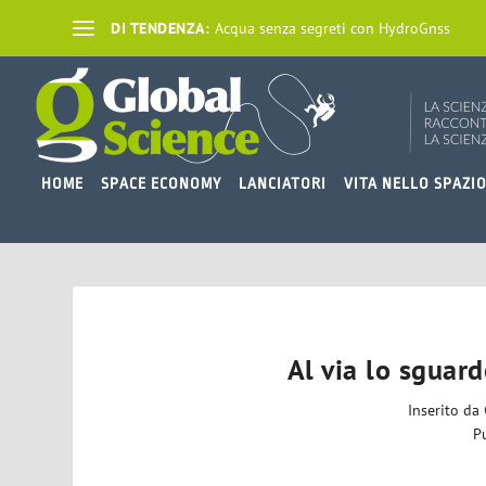
DI TENDENZA:
Acqua senza segreti con HydroGnss
HOME
SPACE ECONOMY
LANCIATORI
VITA NELLO SPAZI
Al via lo sguard
Inserito da
P