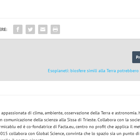
ERE:
P
Esopianeti: biosfere simili alla Terra potrebbero
ce appassionata di clima, ambiente, osservazione della Terra e astronomia.
in comunicazione della scienza alla Sissa di Trieste. Collabora con la socie
micablu ed è co-fondatrice di Facta.eu, centro no profit che applica il m
 2015 collabora con Global Science, convinta che lo spazio sia un punto di