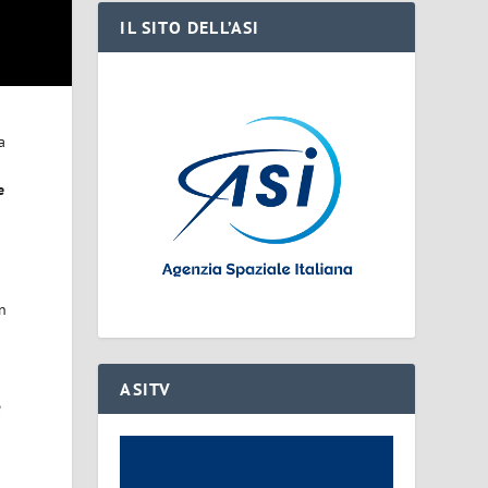
IL SITO DELL’ASI
a
e
on
ASITV
è