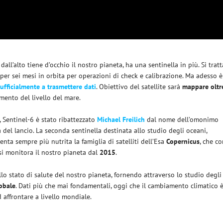
dall’alto tiene d’occhio il nostro pianeta, ha una sentinella in più. Si tratt
per sei mesi in orbita per operazioni di check e calibrazione. Ma adesso è
 ufficialmente a trasmettere dati
. Obiettivo del satellite sarà
mappare oltr
mento del livello del mare.
, Sentinel-6 è stato ribattezzato
Michael Freilich
dal nome dell’omonimo
el lancio. La seconda sentinella destinata allo studio degli oceani,
venta sempre più nutrita la famiglia di satelliti dell’Esa
Copernicus
, che c
Asi monitora il nostro pianeta dal
2015
.
o stato di salute del nostro pianeta, fornendo attraverso lo studio degli
obale
. Dati più che mai fondamentali, oggi che il cambiamento climatico 
d affrontare a livello mondiale.