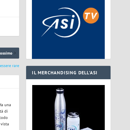
rossimo
 essere rare
IL MERCHANDISING DELL’ASI
 Ha una
tà di
etodo
 vista