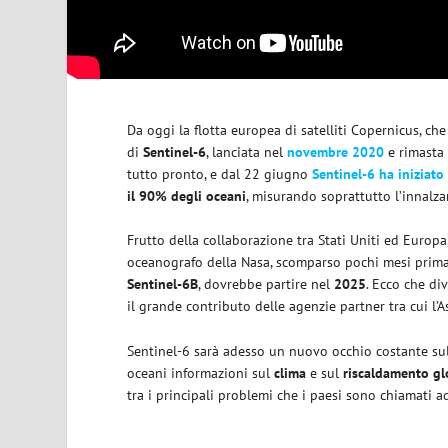
Da oggi la flotta europea di satelliti Copernicus, che 
di
Sentinel-6
, lanciata nel
novembre 2020
e rimasta 
tutto pronto, e dal 22 giugno
Sentinel-6 ha iniziato
il 90% degli oceani
, misurando soprattutto l’innalza
Frutto della collaborazione tra Stati Uniti ed Europa
oceanografo della Nasa, scomparso pochi mesi prima d
Sentinel-6B
, dovrebbe partire nel
2025
. Ecco che di
il grande contributo delle agenzie partner tra cui l’
Sentinel-6 sarà adesso un nuovo occhio costante sull
oceani informazioni sul
clima
e sul
riscaldamento
gl
tra i principali problemi che i paesi sono chiamati a