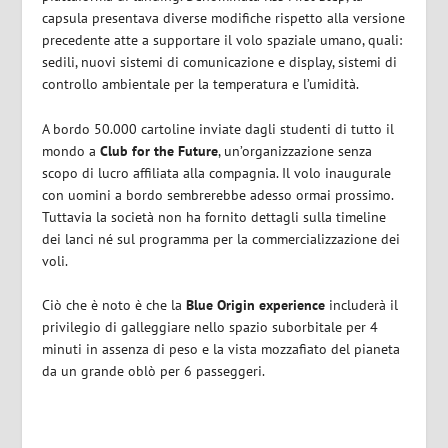
capsula presentava diverse modifiche rispetto alla versione
precedente atte a supportare il volo spaziale umano, quali:
sedili, nuovi sistemi di comunicazione e display, sistemi di
controllo ambientale per la temperatura e l’umidità.
A bordo 50.000 cartoline inviate dagli studenti di tutto il
mondo a
Club for the Future
, un’organizzazione senza
scopo di lucro affiliata alla compagnia. Il volo inaugurale
con uomini a bordo sembrerebbe adesso ormai prossimo.
Tuttavia la società non ha fornito dettagli sulla timeline
dei lanci né sul programma per la commercializzazione dei
voli.
Ciò che è noto è che la
Blue Origin experience
includerà il
privilegio di galleggiare nello spazio suborbitale per 4
minuti in assenza di peso e la vista mozzafiato del pianeta
da un grande oblò per 6 passeggeri.