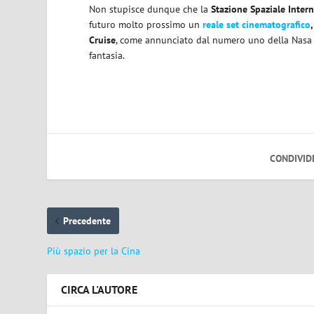
Non stupisce dunque che la
Stazione Spaziale Inter
futuro molto prossimo un
reale set cinematografico
,
Cruise
, come annunciato dal numero uno della Nasa Ji
fantasia.
CONDIVID
Precedente
Più spazio per la Cina
CIRCA L'AUTORE