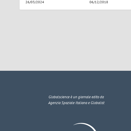
26/03/2024
06/12/2018
Globalscience
è un giornale edito da
Agenzia Spaziale Italiana e Globalist