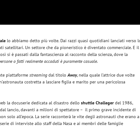
ale
lo abbiamo detto più volte. Dai razzi quasi quotidiani lanciati verso l
ati satellitari. Un settore che da pioneristico è diventato commerciale. E il
sì si è passati dalla fantascienza al racconto della scienza, dove la
persone o fatti realmente accaduti è puramente casuale
.
nte piattaforme
streaming
dal titolo
Away
, nella quale l’attrice due volte
astronauta costretta a lasciare figlia e marito per una pericolosa
web la docuserie dedicata al disastro dello
shuttle Challeger
del 1986,
al lancio, davanti a milioni di spettatore – il primo grave incidente di
n solo all’epoca. La serie racconterà le vite degli astronauti che erano a
erie di interviste allo staff della Nasa e ai membri delle famiglie