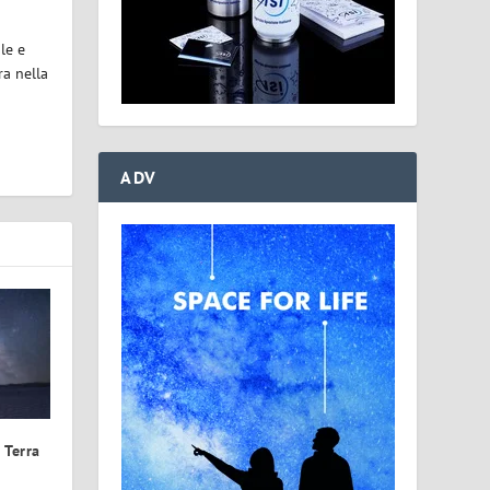
le e
ra nella
ADV
 Terra