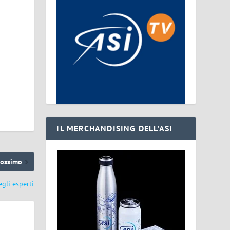
IL MERCHANDISING DELL’ASI
rossimo
egli esperti