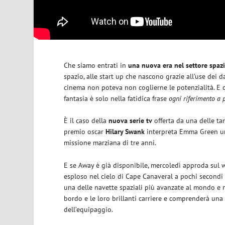
Che siamo entrati in
una nuova era nel settore spazi
spazio, alle start up che nascono grazie all’use dei d
cinema non poteva non coglierne le potenzialità. E co
fantasia è solo nella fatidica frase
ogni riferimento a 
È il caso della
nuova serie tv
offerta da una delle ta
premio oscar
Hilary Swank
interpreta Emma Green un’
missione marziana di tre anni.
E se Away è già disponibile, mercoledì approda sul 
esploso nel cielo di Cape Canaveral a pochi secondi d
una delle navette spaziali più avanzate al mondo e no
bordo e le loro brillanti carriere e comprenderà una s
dell’equipaggio.