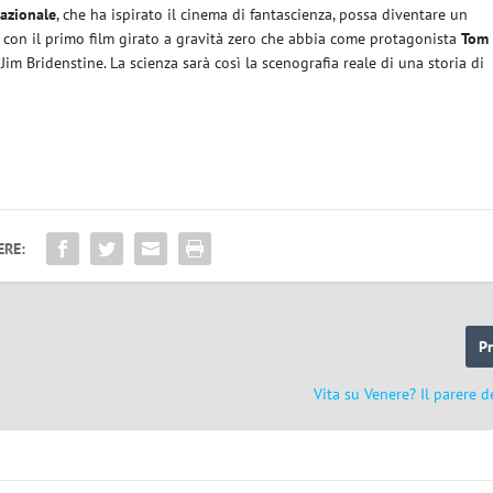
nazionale
, che ha ispirato il cinema di fantascienza, possa diventare un
con il primo film girato a gravità zero che abbia come protagonista
Tom
m Bridenstine. La scienza sarà così la scenografia reale di una storia di
ERE:
P
Vita su Venere? Il parere d