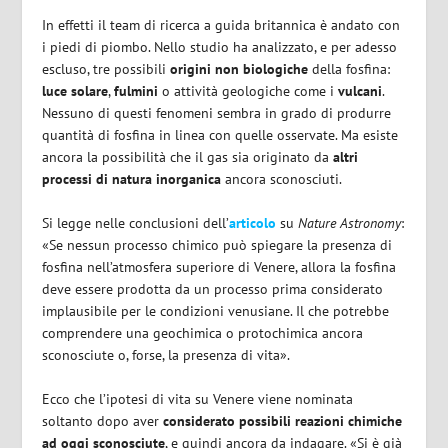
In effetti il team di ricerca a guida britannica è andato con
i piedi di piombo. Nello studio ha analizzato, e per adesso
escluso, tre possibili
origini non biologiche
della fosfina:
luce
solare
,
fulmini
o attività geologiche come i
vulcani
.
Nessuno di questi fenomeni sembra in grado di produrre
quantità di fosfina in linea con quelle osservate. Ma esiste
ancora la possibilità che il gas sia originato da
altri
processi di natura inorganica
ancora sconosciuti.
Si legge nelle conclusioni dell’
articolo
su
Nature Astronomy
:
«Se nessun processo chimico può spiegare la presenza di
fosfina nell’atmosfera superiore di Venere, allora la fosfina
deve essere prodotta da un processo prima considerato
implausibile per le condizioni venusiane. Il che potrebbe
comprendere una geochimica o protochimica ancora
sconosciute o, forse, la presenza di vita».
Ecco che l’ipotesi di vita su Venere viene nominata
soltanto dopo aver
considerato possibili reazioni chimiche
ad oggi sconosciute
, e quindi ancora da indagare. «Si è già