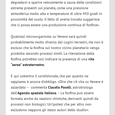
degradarsi e sparire velocemente a causa delle condizioni
estreme presenti sul pianeta, come una pressione
atmosferica molto alta e temperature di oltre 450 gradi in
prossimità del suolo. Il fatto di averla trovata suggerisce
che ci possa essere una produzione continua di fosfina».
Qualsiasi microorganismo su Venere sarà quindi
probabilmente molto diverso dai cugini terrestri, ma non è
escluso che la fosfina sul nostro vicino planetario venga
prodotta secondo processi simili. La rilevazione della
fosfina potrebbe così indicare la presenza di una
vita
“aerea” extraterrestre
.
E qui subentra il condizionale, che per quanto ne
sappiamo è ancora d’obbligo. «Dire che c’è vita su Venere è
azzardato – commenta
Claudia
Pacelli
, astrobiologa
dell’
Agenzia spaziale italiana
. – La fosfina può essere
formata anche da reazioni chimiche, derivanti quindi da
processi non biologici. Un’ipotesi che per altro non
escludono neppure gli stessi autori dello studio».