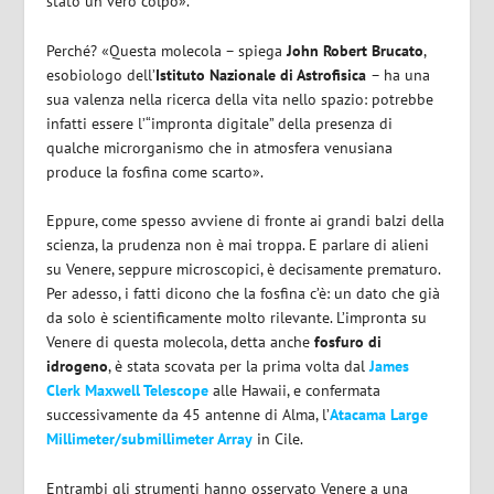
stato un vero colpo».
Perché? «Questa molecola – spiega
John Robert Brucato
,
esobiologo dell’
Istituto Nazionale di Astrofisica
– ha una
sua valenza nella ricerca della vita nello spazio: potrebbe
infatti essere l’“impronta digitale” della presenza di
qualche microrganismo che in atmosfera venusiana
produce la fosfina come scarto».
Eppure, come spesso avviene di fronte ai grandi balzi della
scienza, la prudenza non è mai troppa. E parlare di alieni
su Venere, seppure microscopici, è decisamente prematuro.
Per adesso, i fatti dicono che la fosfina c’è: un dato che già
da solo è scientificamente molto rilevante. L’impronta su
Venere di questa molecola, detta anche
fosfuro di
idrogeno
, è stata scovata per la prima volta dal
James
Clerk Maxwell Telescope
alle Hawaii, e confermata
successivamente da 45 antenne di Alma, l’
Atacama Large
Millimeter/submillimeter Array
in Cile.
Entrambi gli strumenti hanno osservato Venere a una