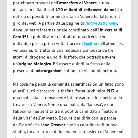
potrebbero trovarsi nell’
atmosfera di Venere
, a una
distanza media di soli
170 milioni di chilometri da noi
. La
notizia di possibili forme di vita su Venere ha fatto ieri il
giro del web. A partire dalle pagine di
Nature Astronomy
,
dove un team internazionale coordinato dall’
Università di
Cardiff
ha pubblicato i risultati di una ricerca che
individua per la prima volta tracce di
fosfina
nell’atmosfera
venusiana. Si tratta di una molecola composta da tre
atomi d’idrogeno e uno di fosforo, che potrebbe avere
un’
origine biologica
. Ed essere quindi la firma della
presenza di
microrganismi
sul nostro vicino planetario.
Ma cosa ne pensa la
comunità scientifica
? Su un fatto sono
(quasi) tutti d’accordo: la fosfina, formula chimica
PH3
, è
una molecola estremamente interessante e inaspettata da
trovare su Venere. Non è una molecola “famosa”, e non
l’abbiamo mai sentita tra il pool di candidati a “mattoni
della vita” dell’universo. Eppure, per dirla con le parole
dell’astrofisica
Jane Greaves
che ha coordinato il nuovo
studio, trovare tracce di fosfina nell’atmosfera di Venere «è