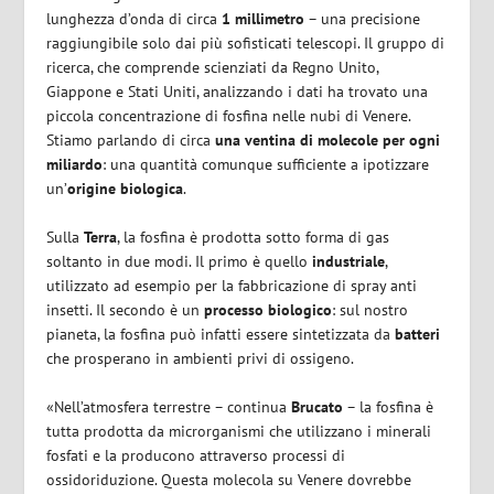
lunghezza d’onda di circa
1 millimetro
– una precisione
raggiungibile solo dai più sofisticati telescopi. Il gruppo di
ricerca, che comprende scienziati da Regno Unito,
Giappone e Stati Uniti, analizzando i dati ha trovato una
piccola concentrazione di fosfina nelle nubi di Venere.
Stiamo parlando di circa
una ventina di molecole per ogni
miliardo
: una quantità comunque sufficiente a ipotizzare
un’
origine biologica
.
Sulla
Terra
, la fosfina è prodotta sotto forma di gas
soltanto in due modi. Il primo è quello
industriale
,
utilizzato ad esempio per la fabbricazione di spray anti
insetti. Il secondo è un
processo
biologico
: sul nostro
pianeta, la fosfina può infatti essere sintetizzata da
batteri
che prosperano in ambienti privi di ossigeno.
«Nell’atmosfera terrestre – continua
Brucato
– la fosfina è
tutta prodotta da microrganismi che utilizzano i minerali
fosfati e la producono attraverso processi di
ossidoriduzione. Questa molecola su Venere dovrebbe