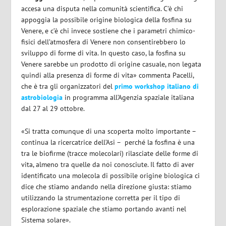
accesa una disputa nella comunità scientifica. C’è chi
appoggia la possibile origine biologica della fosfina su
Venere, e c’è chi invece sostiene che i parametri chimico-
fisici dell’atmosfera di Venere non consentirebbero lo
sviluppo di forme di vita. In questo caso, la fosfina su
Venere sarebbe un prodotto di origine casuale, non legata
quindi alla presenza di forme di vita» commenta Pacelli,
che è tra gli organizzatori del
primo workshop italiano di
astrobiologia
in programma all’Agenzia spaziale italiana
dal 27 al 29 ottobre.
«Si tratta comunque di una scoperta molto importante –
continua la ricercatrice dell’Asi – perché la fosfina è una
tra le biofirme (tracce molecolari) rilasciate delle forme di
vita, almeno tra quelle da noi conosciute. Il fatto di aver
identificato una molecola di possibile origine biologica ci
dice che stiamo andando nella direzione giusta: stiamo
utilizzando la strumentazione corretta per il tipo di
esplorazione spaziale che stiamo portando avanti nel
Sistema solare».