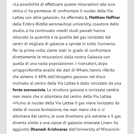
«La possibilità di effettuare queste misurazioni alla luce
ottica ci ha permesso di confrontare il nucleo della Via
Lattea con altre galassie», ha affermato
L. Matthew Haffner
della Embry-Riddle aeronautical university, coautore dello
studio,
e ha continuato «molti studi passati hanno
misurato la quantità e la qualità del gas ionizzato dai
centri di migliaia di galassie a spirale in tutto l’universo.
Per la prima volta, siamo stati in grado di confrontare
direttamente le misurazioni dalla nostra Galassia con
quella di una vasta popolazione». I ricercatori, dopo
un’approfondita analisi dei dati di Wham, hanno riferito
che almeno il 48% dell’idrogeno gassoso nel disco
inclinato al centro della Via Lattea è stato ionizzato da una
fonte sconosciuta
. La struttura gassosa e ionizzata cambia
man mano che si allontana dal centro della Via Lattea
«Vicino al nucleo della Via Lattea il gas viene ionizzato da
stelle di nuova formazione, ma man mano che ci si
allontana dal centro, le cose diventano più estreme e il gas
diventa simile a una classe di galassie chiamate Liner» ha
aggiunto
Dhanesh Krishnarao
dell’University of Wisconsin-