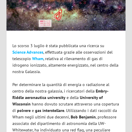
Lo scorso 3 luglio è stata pubblicata una ricerca su
Science Advances
, effettuata grazie alle osservazioni del
telescopio
Wham
, relativa al rilevamento di gas di
idrogeno ionizzato, altamente energizzato, nel centro della
nostra Galassia.
Per determinare la quantità di energia o radiazione al
centro della nostra galassia, i ricercatori della
Embry-
Riddle aeronautica university
e della
University of
Wisconsin
hanno dovuto scrutare attraverso una copertura
di
polvere
e
gas interstellare
. Utilizzando i dati raccolti da
Wham negli ultimi due decenni,
Bob Benjamin
, professore
associato del dipartimento di astronomia
della UW-
Whitewater,
ha individuato una
red flag,
una peculiare