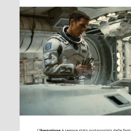
L’
ibernazione
è sempre stata protagonista delle fant