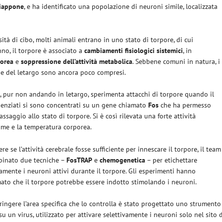
iappone
, e ha identificato una popolazione di neuroni simile, localizzata
sità di cibo, molti animali entrano in uno stato di torpore, di cui
nno, il torpore è associato a
cambiamenti fisiologici sistemici
, in
porea
e
soppressione dell’attività metabolica
. Sebbene comuni in natura, i
 e del letargo sono ancora poco compresi.
e, pur non andando in letargo, sperimenta attacchi di torpore quando il
cienziati si sono concentrati su un gene chiamato
Fos
che ha permesso
assaggio allo stato di torpore. Si è così rilevata una forte attività
ame e la temperatura corporea.
re se l’attività cerebrale fosse sufficiente per innescare il torpore, il team
binato due tecniche –
FosTRAP
e
chemogenetica
– per etichettare
amente i neuroni attivi durante il torpore. Gli esperimenti hanno
ato che il torpore potrebbe essere indotto stimolando i neuroni.
tringere l’area specifica che lo controlla è stato progettato uno strumento
su un virus, utilizzato per attivare selettivamente i neuroni solo nel sito 