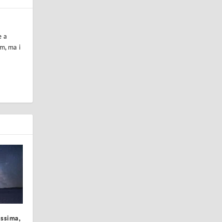
e a
m, ma i
issima,