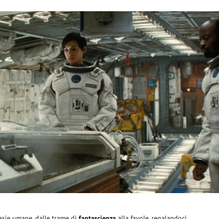
asie umane, dalle trame di
fantascienza
alla favole, regalandoci