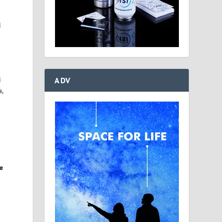
i
ADV
i
a,
i
e