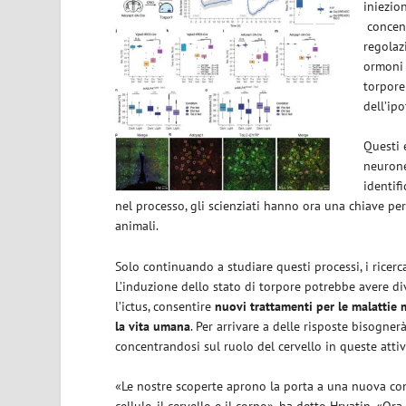
iniezio
concent
regolaz
ormoni 
torpore
dell’ip
Questi 
neurone
identif
nel processo, gli scienziati hanno ora una chiave per
animali.
Solo continuando a studiare questi processi, i ricerc
L’induzione dello stato di torpore potrebbe avere d
l’ictus, consentire
nuovi trattamenti per le malattie
la vita umana
. Per arrivare a delle risposte bisogner
concentrandosi sul ruolo del cervello in queste attiv
«Le nostre scoperte aprono la porta a una nuova com