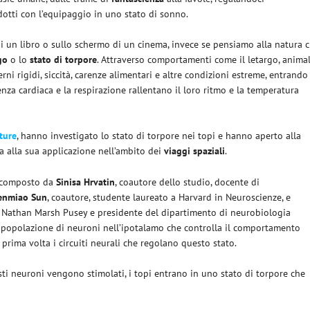
dotti con l’equipaggio in uno stato di sonno.
i un libro o sullo schermo di un cinema, invece se pensiamo alla natura c
go
o lo
stato di torpore
. Attraverso comportamenti come il letargo, animal
ni rigidi, siccità, carenze alimentari e altre condizioni estreme, entrando
enza cardiaca e la respirazione rallentano il loro ritmo e la temperatura
ture
, hanno investigato lo stato di torpore nei topi e hanno aperto alla
 alla sua applicazione nell’ambito dei
viaggi spaziali
.
 composto da
Sinisa Hrvatin
, coautore dello studio, docente di
enmiao Sun
, coautore, studente laureato a Harvard in Neuroscienze, e
l Nathan Marsh Pusey e presidente del dipartimento di neurobiologia
na popolazione di neuroni nell’ipotalamo che controlla il comportamento
a prima volta i circuiti neurali che regolano questo stato.
i neuroni vengono stimolati, i topi entrano in uno stato di torpore che