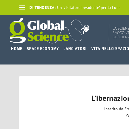
DI TENDENZA:
Un ‘visitatore invadente’ per la Luna
HOME
SPACE ECONOMY
LANCIATORI
VITA NELLO SPAZI
L’ibernazio
Inserito da
Fr
P