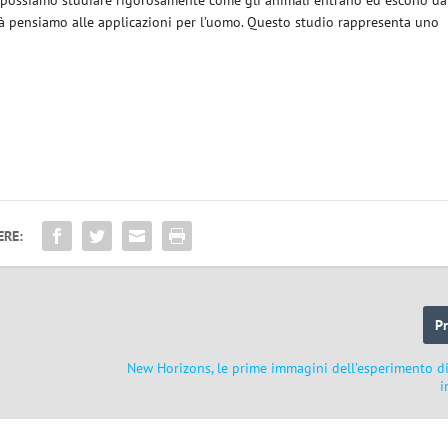
«Ora possiamo studiare rigorosamente come gli animali entrano ed escono da
 già pensiamo alle applicazioni per l’uomo. Questo studio rappresenta uno
ERE:
P
New Horizons, le prime immagini dell’esperimento di
i