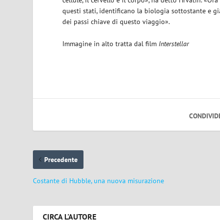
cellule, il cervello e il corpo», ha detto Hrvatin. 
questi stati, identificano la biologia sottostante e
dei passi chiave di questo viaggio».
Immagine in alto tratta dal film
Interstellar
CONDIVID
Precedente
Costante di Hubble, una nuova misurazione
CIRCA L'AUTORE