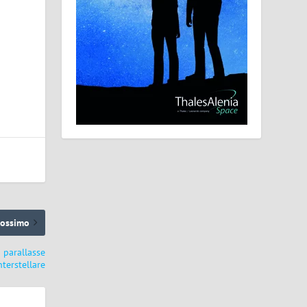
rossimo
 parallasse
nterstellare