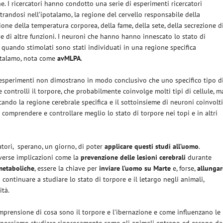
ne. I ricercatori hanno condotto una serie di esperimenti ricercatori
randosi nell’ipotalamo, la regione del cervello responsabile della
ione della temperatura corporea, della fame, della sete, della secrezione d
e di altre funzioni. I neuroni che hanno hanno innescato lo stato di
 quando stimolati sono stati individuati in una regione specifica
otalamo, nota come
avMLPA
.
esperimenti non dimostrano in modo conclusivo che uno specifico tipo d
 controlli il torpore, che probabilmente coinvolge molti tipi di cellule, m
icando la regione cerebrale specifica e il sottoinsieme di neuroni coinvolt
 comprendere e controllare meglio lo stato di torpore nei topi e in altri
atori, sperano, un giorno, di poter
applicare questi studi all’uomo
.
iverse implicazioni come la
prevenzione delle lesioni cerebrali
durante
 metaboliche
, essere la chiave per
inviare l’uomo su Marte
e, forse,
allungar
à continuare a studiare lo stato di torpore e il letargo negli animali,
ità.
prensione di cosa sono il torpore e l’ibernazione e come influenzano le