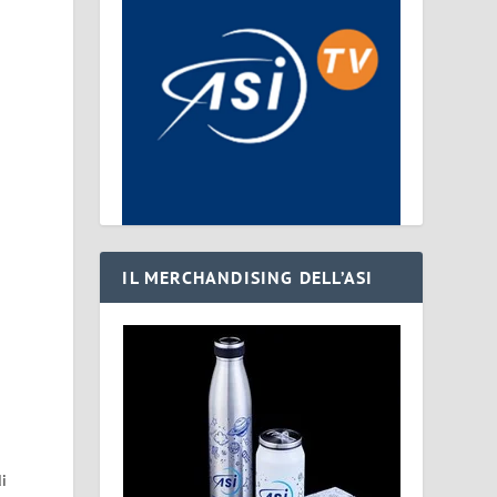
IL MERCHANDISING DELL’ASI
di