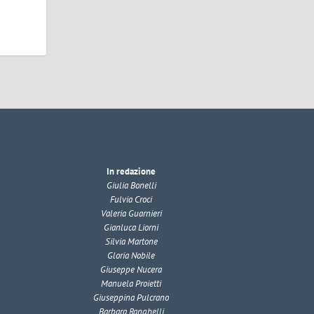
v
In redazione
Giulia Bonelli
Fulvia Croci
Valeria Guarnieri
Gianluca Liorni
Silvia Martone
Gloria Nobile
Giuseppe Nucera
Manuela Proietti
Giuseppina Pulcrano
Barbara Ranghelli