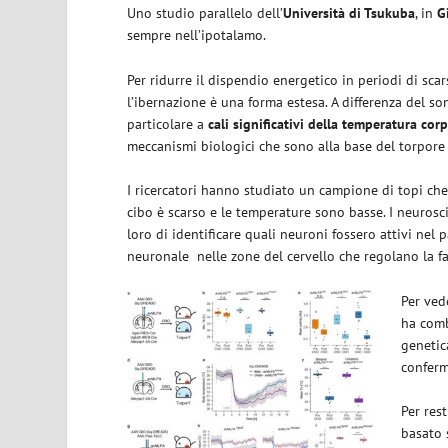
Uno studio parallelo dell’
Università di Tsukuba
, in
G
sempre nell’ipotalamo.
Per ridurre il dispendio energetico in periodi di scar
l’ibernazione è una forma estesa. A differenza del so
particolare a
cali significativi della temperatura cor
meccanismi biologici che sono alla base del torpore
I ricercatori hanno studiato un campione di topi ch
cibo è scarso e le temperature sono basse. I neuros
loro di identificare quali neuroni fossero attivi nel p
neuronale nelle zone del cervello che regolano la f
Per vede
ha com
genetic
conferm
Per res
basato 