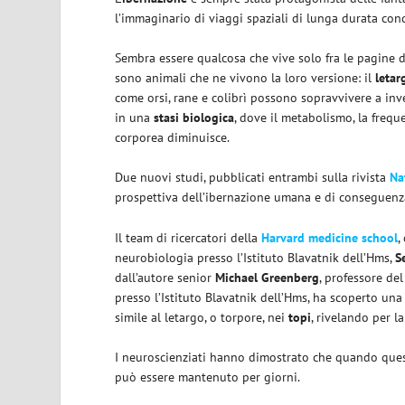
l’immaginario di viaggi spaziali di lunga durata con
Sembra essere qualcosa che vive solo fra le pagine d
sono animali che ne vivono la loro versione: il
letar
come orsi, rane e colibrì possono sopravvivere a inver
in una
stasi biologica
, dove il metabolismo, la frequ
corporea diminuisce.
Due nuovi studi, pubblicati entrambi sulla rivista
Na
prospettiva dell’ibernazione umana e di conseguenza
Il team di ricercatori della
Harvard medicine school
,
neurobiologia presso l’Istituto Blavatnik dell’Hms,
S
dall’autore senior
Michael Greenberg
, professore de
presso l’Istituto Blavatnik dell’Hms, ha scoperto u
simile al letargo, o torpore, nei
topi
, rivelando per l
I neuroscienziati hanno dimostrato che quando quest
può essere mantenuto per giorni.