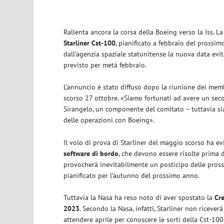
Rallenta ancora la corsa della Boeing verso la Iss. L
Starliner Cst-100
, pianificato a febbraio del prossi
dall’agenzia spaziale statunitense la nuova data evit
previsto per metà febbraio.
L’annuncio è stato diffuso dopo la riunione dei mem
scorso 27 ottobre.
«Siamo fortunati ad avere un seco
Sirangelo, un componente del comitato – tuttavia sia
delle operazioni con Boeing».
Il volo di prova di Starliner del maggio scorso ha ev
software di bordo
, che devono essere risolte prima d
provocherà inevitabilmente un posticipo delle pross
pianificato per l’autunno del prossimo anno.
Tuttavia la Nasa ha reso noto di aver spostato la
Cr
2023
. Secondo la Nasa, infatti, Starliner non ricever
attendere aprile per conoscere le sorti della Cst-100