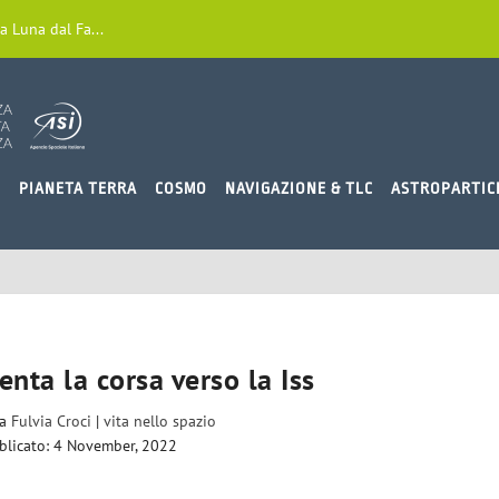
a Luna dal Fa...
O
PIANETA TERRA
COSMO
NAVIGAZIONE & TLC
ASTROPARTIC
lenta la corsa verso la Iss
da
Fulvia Croci
|
vita nello spazio
blicato: 4 November, 2022