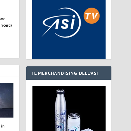
one
 ricerca
IL MERCHANDISING DELL’ASI
 in