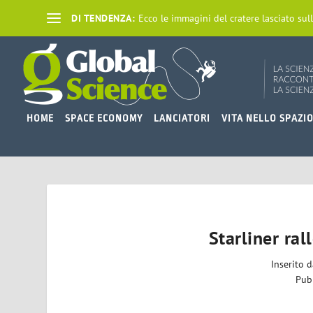
DI TENDENZA:
Ecco le immagini del cratere lasciato sull
HOME
SPACE ECONOMY
LANCIATORI
VITA NELLO SPAZI
Starliner ral
Inserito 
Pub