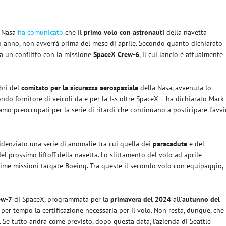
a Nasa
ha comunicato
che il
primo volo con astronauti
della navetta
mo anno, non avverrà prima del mese di aprile.
Secondo quanto dichiarato
a un conflitto con la missione
SpaceX Crew-6
, il cui lancio è attualmente
bri del
comitato per la sicurezza aerospaziale
della Nasa, avvenuta lo
ndo fornitore di veicoli da e per la Iss oltre SpaceX – ha dichiarato Mark
mo preoccupati per la serie di ritardi che continuano a posticipare l’avv
idenziato una serie di anomalie tra cui quella dei
paracadute
e del
el prossimo liftoff della navetta.
Lo slittamento del volo ad aprile
ime missioni targate Boeing. Tra queste il secondo volo con equipaggio,
ew-7
di SpaceX, programmata per la
primavera del 2024
all’
autunno del
à per tempo la certificazione necessaria per il volo.
Non resta, dunque, che
. Se tutto andrà come previsto, dopo questa data, l’azienda di Seattle