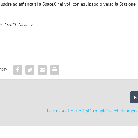
uscire ad affiancarsi a SpaceX nei voli con equipaggio verso la Stazione
er. Crediti: Nasa Tv
ERE:
P
La crosta di Marte è più complessa ed eterogen