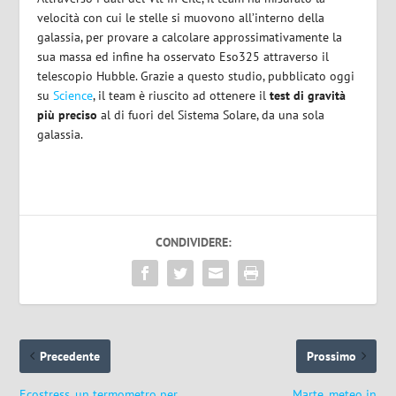
velocità con cui le stelle si muovono all’interno della
galassia, per provare a calcolare approssimativamente la
sua massa ed infine ha osservato Eso325 attraverso il
telescopio Hubble. Grazie a questo studio, pubblicato oggi
su
Science
, il team è riuscito ad ottenere il
test di gravità
più preciso
al di fuori del Sistema Solare, da una sola
galassia.
CONDIVIDERE:
Precedente
Prossimo
Ecostress, un termometro per
Marte, meteo in