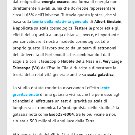
dall’enigmatica
energia oscura
, una forma di energia non
direttamente rilevabile, ma che dovrebbe rappresentare
circa il 68% dell’Universo. Tuttavia questa ipotesi, che si
basa sulla
teoria della relatività generale
di
Albert Einstein
,
è applicata su scala cosmologica. Testare le proprietà e gli
effetti della gravità a lunga distanza, invece, è importante
per convalidare il nostro modello cosmologico. Ed è
proprio questo il lavoro svolto da un team di astronomi
dell’Università di Portsmouth, che, combinando i dati
acquisiti con il telescopio
Hubble
della Nasa e il
Very Large
Telescope (Vlt)
dell’Eso in Cile, è riuscito a dimostrare la
teoria della relatività generale anche su
scala galattica
.
Lo studio è stato condotto osservando l’effetto
lente
gravitazionale
di una galassia vicina, che ha permesso agli
scienziati di effettuare un test di gravità su scala di
lunghezza astronomica. La ‘protagonista’ dello studio, è la
galassia nota come
Eso325-6004
, tra le più vicine a noi,
situata a 500 milioni di anni luce dalla Terra.
Attraverso i dati del Vlt in Cile, il team ha misurato la