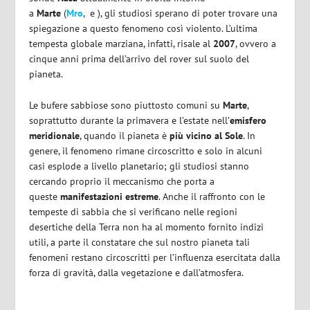
a
Marte
(
Mro
, e ), gli studiosi sperano di poter trovare una
spiegazione a questo fenomeno così violento. L’ultima
tempesta globale marziana, infatti, risale al
2007
, ovvero a
cinque anni prima dell’arrivo del rover sul suolo del
pianeta.
Le bufere sabbiose sono piuttosto comuni su
Marte
,
soprattutto durante la primavera e l’estate nell’
emisfero
meridionale
, quando il pianeta è
più vicino al Sole
. In
genere, il fenomeno rimane circoscritto e solo in alcuni
casi esplode a livello planetario; gli studiosi stanno
cercando proprio il meccanismo che porta a
queste
manifestazioni estreme
. Anche il raffronto con le
tempeste di sabbia che si verificano nelle regioni
desertiche della Terra non ha al momento fornito indizi
utili, a parte il constatare che sul nostro pianeta tali
fenomeni restano circoscritti per l’influenza esercitata dalla
forza di gravità, dalla vegetazione e dall’atmosfera.