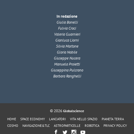
In redazione
Giulia Bonelli
Fulvia Croci
Valeria Guarnieri
Gianluca Liorni
Silvia Martone
Gloria Nobile
Giuseppe Nucera
Manuela Proietti
Giuseppina Pulcrano
Barbara Ranghelli
© 2026
Globalscience
HOME
SPACE ECONOMY
LANCIATORI
VITA NELLO SPAZIO
PIANETA TERRA
COSMO
NAVIGAZIONE&TLC
ASTROPARTICELLE
ROBOTICA
PRIVACY POLICY