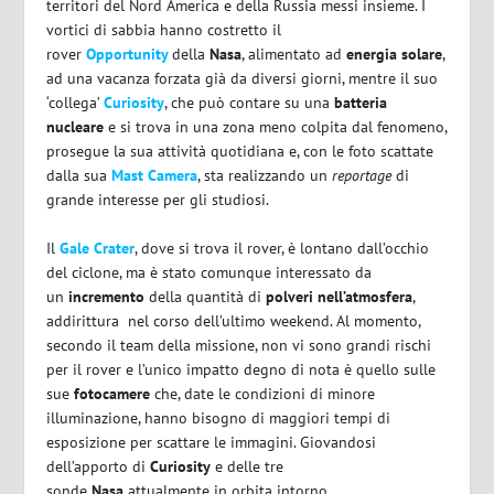
territori del Nord America e della Russia messi insieme. I
vortici di sabbia hanno costretto il
rover
Opportunity
della
Nasa
, alimentato ad
energia solare
,
ad una vacanza forzata già da diversi giorni, mentre il suo
‘collega’
Curiosity
, che può contare su una
batteria
nucleare
e si trova in una zona meno colpita dal fenomeno,
prosegue la sua attività quotidiana e, con le foto scattate
dalla sua
Mast Camera
, sta realizzando un
reportage
di
grande interesse per gli studiosi.
Il
Gale Crater
, dove si trova il rover, è lontano dall’occhio
del ciclone, ma è stato comunque interessato da
un
incremento
della quantità di
polveri nell’atmosfera
,
addirittura nel corso dell’ultimo weekend. Al momento,
secondo il team della missione, non vi sono grandi rischi
per il rover e l’unico impatto degno di nota è quello sulle
sue
fotocamere
che, date le condizioni di minore
illuminazione, hanno bisogno di maggiori tempi di
esposizione per scattare le immagini. Giovandosi
dell’apporto di
Curiosity
e delle tre
sonde
Nasa
attualmente in orbita intorno