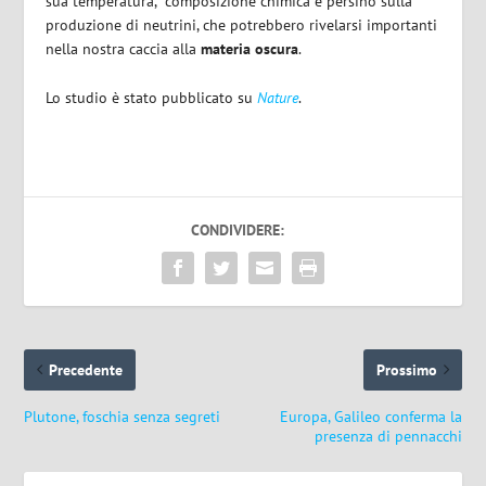
sua temperatura,
composizione chimica e persino sulla
produzione di neutrini, che potrebbero rivelarsi importanti
nella nostra caccia alla
materia oscura
.
Lo studio è stato pubblicato su
Nature
.
CONDIVIDERE:
Precedente
Prossimo
Plutone, foschia senza segreti
Europa, Galileo conferma la
presenza di pennacchi