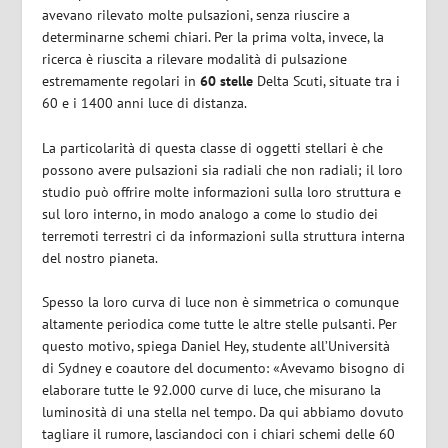
avevano rilevato molte pulsazioni, senza riuscire a
determinarne schemi chiari. Per la prima volta, invece, la
ricerca è riuscita a rilevare modalità di pulsazione
estremamente regolari in
60 stelle
Delta Scuti, situate tra i
60 e i 1400 anni luce di distanza.
La particolarità di questa classe di oggetti stellari è che
possono avere pulsazioni sia radiali che non radiali; il loro
studio può offrire molte informazioni sulla loro struttura e
sul loro interno, in modo analogo a come lo studio dei
terremoti terrestri ci da informazioni sulla struttura interna
del nostro pianeta.
Spesso la loro curva di luce non è simmetrica o comunque
altamente periodica come tutte le altre stelle pulsanti. Per
questo motivo, spiega Daniel Hey, studente all’Università
di Sydney e coautore del documento: «Avevamo bisogno di
elaborare tutte le 92.000 curve di luce, che misurano la
luminosità di una stella nel tempo. Da qui abbiamo dovuto
tagliare il rumore, lasciandoci con i chiari schemi delle 60