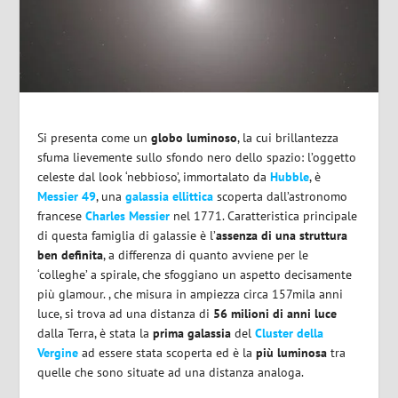
Si presenta come un
globo luminoso
, la cui brillantezza
sfuma lievemente sullo sfondo nero dello spazio: l’oggetto
celeste dal look ‘nebbioso’, immortalato da
Hubble
, è
Messier 49
, una
galassia ellittica
scoperta dall’astronomo
francese
Charles Messier
nel 1771. Caratteristica principale
di questa famiglia di galassie è l’
assenza di una struttura
ben definita
, a differenza di quanto avviene per le
‘colleghe’ a spirale, che sfoggiano un aspetto decisamente
più glamour.
, che misura in ampiezza circa 157mila anni
luce, si trova ad una distanza di
56 milioni di anni luce
dalla Terra, è stata la
prima galassia
del
Cluster della
Vergine
ad essere stata scoperta ed è la
più luminosa
tra
quelle che sono situate ad una distanza analoga.