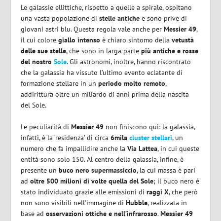
Le galassie ellittiche, rispetto a quelle a spirale, ospitano
una vasta popolazione di
stelle antiche
e sono prive di
giovani astri blu. Questa regola vale anche per
Messier 49
,
il cui colore
giallo intenso
è chiaro sintomo della
vetustà
delle sue stelle
, che sono in larga parte
più antiche e rosse
del nostro
Sole
. Gli astronomi, inoltre, hanno riscontrato
che la galassia ha vissuto l’ultimo evento eclatante di
formazione stellare in un
periodo molto remoto
,
addirittura oltre un miliardo di anni prima della nascita
del Sole.
Le peculiarità di
Messier 49
non finiscono qui: la galassia,
infatti, è la ‘residenza’ di circa
6mila
cluster stellari
, un
numero che fa impallidire anche la
Via Lattea
, in cui queste
entità sono solo 150. Al centro della galassia, infine, è
presente un
buco nero supermassiccio
, la cui massa è pari
ad
oltre 500 milioni di volte quella del Sole
; il buco nero è
stato individuato grazie alle emissioni di
raggi X
, che però
non sono visibili nell’immagine di
Hubble
, realizzata in
base ad
osservazioni ottiche e nell’infrarosso
.
Messier 49