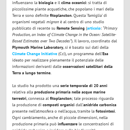
influenzano la
biologia
e il
clima oceanici
: si tratta di
piccolissime piante acquatiche, che popolano i mari della
Terra e sono definite
fitoplancton
. Questa ‘famiglia’ di
organismi vegetali
mignon
è al centro di uno studio
pubblicato di recente su
Remote Sensing
(
articolo
:
“Primary
Production, an Index of Climate Change in the Ocean: Satellite-
Based Estimates over Two Decades”
). Il lavoro, coordinato dal
Plymouth Marine Laboratory
, si è basato sui dati della
Climate Change Initiative
(Cci), un programma dell’
Esa
ideato per realizzare pienamente il potenziale delle
informazioni derivanti dalle
osservazioni satellitari della
Terra a lungo termine
.
Lo studio ha prodotto una
serie temporale di 20 anni
relativa alla
produzione primaria nelle acque marine
terrestri
, connessa al
fitoplancton
; tale processo riguarda
la produzione di
composti organici
dall’
anidride carbonica
presente nell’atmosfera o nell’acqua, tramite la
fotosintesi
.
Ogni cambiamento, anche di piccole dimensioni, nella
produzione primaria può
influenzare
le concentrazioni di