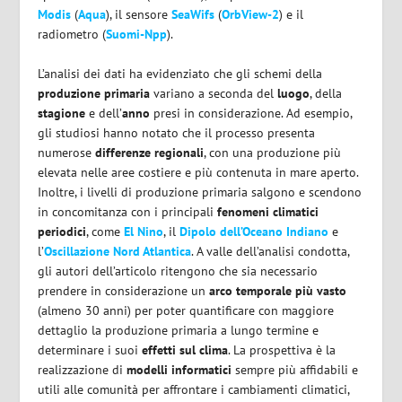
Modis
(
Aqua
), il sensore
SeaWifs
(
OrbView-2
) e il
radiometro (
Suomi-Npp
).
L’analisi dei dati ha evidenziato che gli schemi della
produzione primaria
variano a seconda del
luogo
, della
stagione
e dell’
anno
presi in considerazione. Ad esempio,
gli studiosi hanno notato che il processo presenta
numerose
differenze regionali
, con una produzione più
elevata nelle aree costiere e più contenuta in mare aperto.
Inoltre, i livelli di produzione primaria salgono e scendono
in concomitanza con i principali
fenomeni climatici
periodici
, come
El Nino
, il
Dipolo dell’Oceano Indiano
e
l’
Oscillazione Nord Atlantica
. A valle dell’analisi condotta,
gli autori dell’articolo ritengono che sia necessario
prendere in considerazione un
arco temporale più vasto
(almeno 30 anni) per poter quantificare con maggiore
dettaglio la produzione primaria a lungo termine e
determinare i suoi
effetti sul clima
. La prospettiva è la
realizzazione di
modelli informatici
sempre più affidabili e
utili alle comunità per affrontare i cambiamenti climatici,