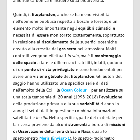
anidride carbonica e incidere sulla biodiversità.
Quindi, il
fitoplancton
, anche se ha meno visibilità
nell’opinione pubblica rispetto a boschi e foreste, è un
elemento molto importante negli
equilibri climatici
e
necessita di essere monitorato costantemente, soprattutto
in relazione al
riscaldamento
delle superfici oceaniche
dovuto alla crescita dei
gas serra
nell’atmosfera. Molti
controlli vengono effettuati
in situ
, ma è il
monitoraggio
dallo spazio
a fare le differenza: i satelliti, infatti, godono
di un
punto di vista privilegiato
e sono fondamentali per
avere una
visione globale
del
fitoplancton
. Gli autori del
saggio hanno utilizzato una specifica serie di dati
nell’ambito della Cci – la
Ocean Colour
– per analizzare su
una scala temporale di
20 anni
(1998-2018) l’
evoluzione
della produzione primaria e la sua
variabilità
d anno in
anno; il set di dati in questione combina informazioni
satellitari e
in situ
. Nello specifico, parte del materiale per
la ricerca proviene da alcuni
strumenti
a bordo di
missioni
di Osservazione della Terra di Esa e Nasa
, quali lo
spettrometro
Meris
(
Envisat-1
), lo spettro-radiometro