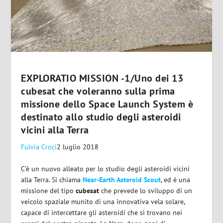
EXPLORATIO MISSION -1/Uno dei 13
cubesat che voleranno sulla prima
missione dello Space Launch System è
destinato allo studio degli asteroidi
vicini alla Terra
Fulvia Croci
2 luglio 2018
C’è un nuovo alleato per lo studio degli asteroidi vicini
alla Terra. Si chiama
Near-Earth Asteroid Scout
, ed è una
missione del tipo
cubesat
che prevede lo sviluppo di un
veicolo spaziale munito di una innovativa vela solare,
capace di intercettare gli asteroidi che si trovano nei