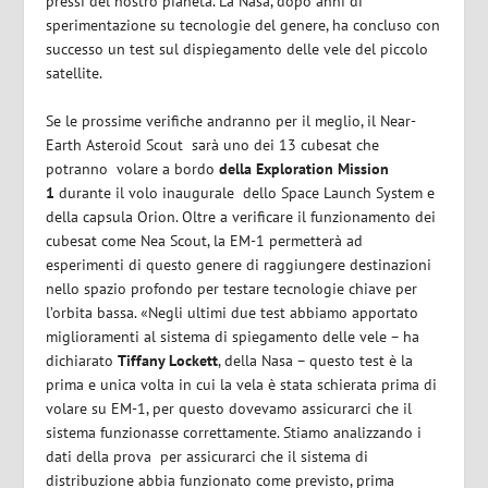
pressi del nostro pianeta. La Nasa, dopo anni di
sperimentazione su tecnologie del genere, ha concluso con
successo un test sul dispiegamento delle vele del piccolo
satellite.
Se le prossime verifiche andranno per il meglio, il Near-
Earth Asteroid Scout sarà uno dei 13 cubesat che
potranno volare a bordo
della Exploration Mission
1
durante il volo inaugurale dello Space Launch System e
della capsula Orion. Oltre a verificare il funzionamento dei
cubesat come Nea Scout, la EM-1 permetterà ad
esperimenti di questo genere di raggiungere destinazioni
nello spazio profondo per testare tecnologie chiave per
l’orbita bassa. «Negli ultimi due test abbiamo apportato
miglioramenti al sistema di spiegamento delle vele – ha
dichiarato
Tiffany Lockett
, della Nasa – questo test è la
prima e unica volta in cui la vela è stata schierata prima di
volare su EM-1, per questo dovevamo assicurarci che il
sistema funzionasse correttamente. Stiamo analizzando i
dati della prova per assicurarci che il sistema di
distribuzione abbia funzionato come previsto, prima