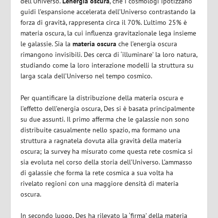
dell’Universo.
L’energia oscura
, che i cosmologi ipotizzano
guidi l’espansione accelerata dell’Universo contrastando la
forza di gravità, rappresenta circa il 70%. L’ultimo 25% è
materia oscura, la cui influenza gravitazionale lega insieme
le galassie. Sia la
materia oscura
che l’energia oscura
rimangono invisibili. Des cerca di ‘illuminare’ la loro natura,
studiando come la loro interazione modelli la struttura su
larga scala dell’Universo nel tempo cosmico.
Per quantificare la distribuzione della materia oscura e
l’effetto dell’energia oscura, Des si è basata principalmente
su due assunti. Il primo afferma che le galassie non sono
distribuite casualmente nello spazio, ma formano una
struttura a ragnatela dovuta alla gravità della materia
oscura; la survey ha misurato come questa rete cosmica si
sia evoluta nel corso della storia dell’Universo. L’ammasso
di galassie che forma la rete cosmica a sua volta ha
rivelato regioni con una maggiore densità di materia
oscura.
In secondo luogo, Des ha rilevato la ‘firma’ della materia