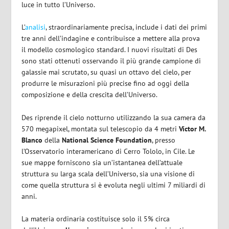
luce in tutto l’Universo.
L’
analisi
, straordinariamente precisa, include i dati dei primi
tre anni dell’indagine e contribuisce a mettere alla prova
il
modello cosmologico standard. I nuovi risultati di Des
sono stati ottenuti osservando il più grande campione di
galassie mai scrutato, su quasi un ottavo del cielo, per
produrre le misurazioni più precise fino ad oggi della
composizione e della crescita dell’Universo.
Des riprende il cielo notturno utilizzando la sua camera da
570 megapixel, montata sul telescopio da 4 metri
Víctor M.
Blanco
della
National Science Foundation
, presso
l’Osservatorio interamericano di Cerro Tololo, in Cile. Le
sue mappe forniscono sia un’istantanea dell’attuale
struttura su larga scala dell’Universo, sia una visione di
come quella struttura si è evoluta negli ultimi 7 miliardi di
anni.
La materia ordinaria costituisce solo il 5% circa