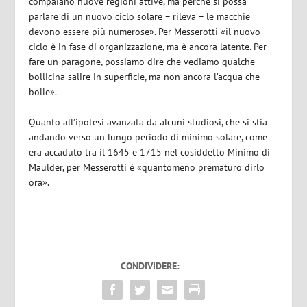
compaiano nuove regioni attive, ma perché si possa
parlare di un nuovo ciclo solare – rileva – le macchie
devono essere più numerose». Per Messerotti «il nuovo
ciclo è in fase di organizzazione, ma è ancora latente. Per
fare un paragone, possiamo dire che vediamo qualche
bollicina salire in superficie, ma non ancora l’acqua che
bolle».
Quanto all’ipotesi avanzata da alcuni studiosi, che si stia
andando verso un lungo periodo di minimo solare, come
era accaduto tra il 1645 e 1715 nel cosiddetto Minimo di
Maulder, per Messerotti è «quantomeno prematuro dirlo
ora».
CONDIVIDERE: