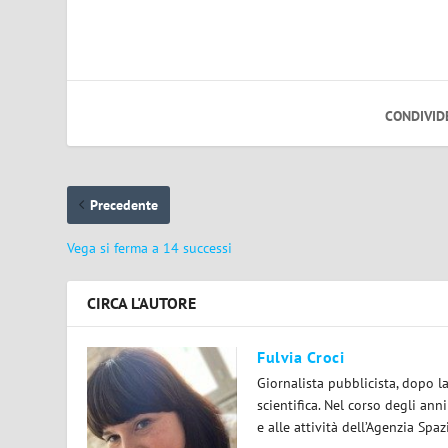
CONDIVID
Precedente
Vega si ferma a 14 successi
CIRCA L'AUTORE
Fulvia Croci
Giornalista pubblicista, dopo l
scientifica. Nel corso degli ann
e alle attività dell’Agenzia Spaz