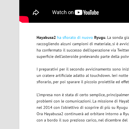
Hayabusa2
ha sfiorato di nuovo
Ryugu
. La sonda gi
raccogliendo alcuni campioni di materiale, si è avvic
ha confermato il successo dell’operazione via Twitter
superficie dell’asteroide prelevando parte della polv
I preparativi per il secondo avvicinamento sono ini
un cratere artificiale adatto al touchdown. Ieri nott
sfiorarlo, per poi sparare il piccolo proiettile ed effe
L’impresa non è stata di certo semplice, principalme
problemi con le comunicazioni. La missione di Hayab
nel 2014 con l’obiettivo di scoprire di più su Ryugu u
Ora Hayabusa2 continuerà ad orbitare intorno a Ryug
con a bordo il suo prezioso carico, nel dicembre del