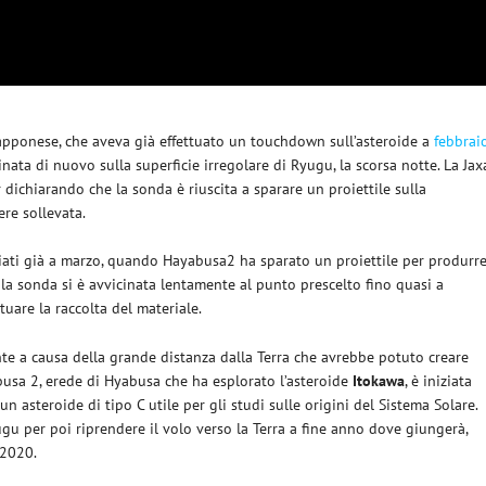
apponese, che aveva già effettuato un touchdown sull’asteroide a
febbrai
inata di nuovo sulla superficie irregolare di Ryugu, la scorsa notte. La Jax
 dichiarando che la sonda è riuscita a sparare un proiettile sulla
ere sollevata.
ziati già a marzo, quando Hayabusa2 ha sparato un proiettile per produrr
e la sonda si è avvicinata lentamente al punto prescelto fino quasi a
ttuare la raccolta del materiale.
nte a causa della grande distanza dalla Terra che avrebbe potuto creare
usa 2, erede di Hyabusa che ha esplorato l’asteroide
Itokawa
, è iniziata
n asteroide di tipo C utile per gli studi sulle origini del Sistema Solare.
u per poi riprendere il volo verso la Terra a fine anno dove giungerà,
 2020.