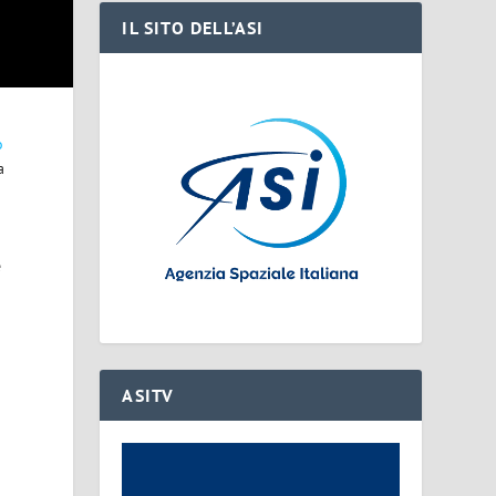
IL SITO DELL’ASI
o
a
e
ASITV