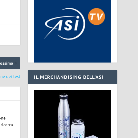
rossimo
ine dei test
IL MERCHANDISING DELL’ASI
one
 ricerca