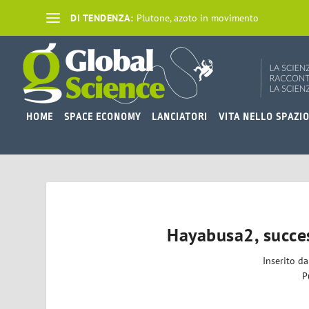
DI TENDENZA:
Plutone, azoto in movimento
HOME
SPACE ECONOMY
LANCIATORI
VITA NELLO SPAZI
Hayabusa2, succe
Inserito d
P