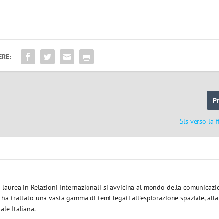
ERE:
P
Sls verso la f
a laurea in Relazioni Internazionali si avvicina al mondo della comunicazi
i ha trattato una vasta gamma di temi legati all'esplorazione spaziale, alla
iale Italiana.